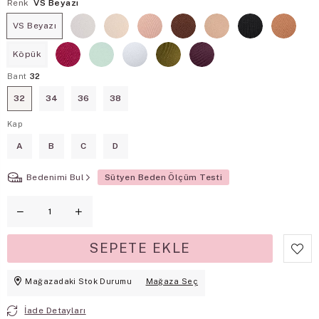
Renk
VS Beyazı
VS Beyazı
Köpük
Bant
32
32
34
36
38
Kap
A
B
C
D
Bedenimi Bul
Sütyen Beden Ölçüm Testi
Mağazadaki Stok Durumu
Mağaza Seç
İade Detayları