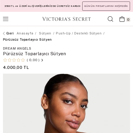
3500 TL ve ÜZERİ ALIŞVERİŞLERİNİZDE ÜCRETSİZ KARGO!
GÜNÜN FIRSATLARINI KEŞFEDİN
0
Anasayfa
Sütyen
Push-Up / Destekli Sütyen
Pürüzsüz Toparlayıcı Sütyen
DREAM ANGELS
Pürüzsüz Toparlayıcı Sütyen
0,00
4.000,00 TL