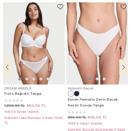
DREAM ANGELS
Victoria's Secret
Fisto Bağcıklı Tanga
Esnek Pamuklu Derin Bacak
★
★
★
★
★
Kesim Scoop Tanga
1.200,00 TL
950,00 TL
%60'a Varan İndirim
★
★
★
★
★
900,00 TL
650,00 TL
İndirimli Lüks Kulotlar 2 Adet 1000
TL
%60'a Varan İndirim
İndirimli Günlük Külotlarda 3 Adet