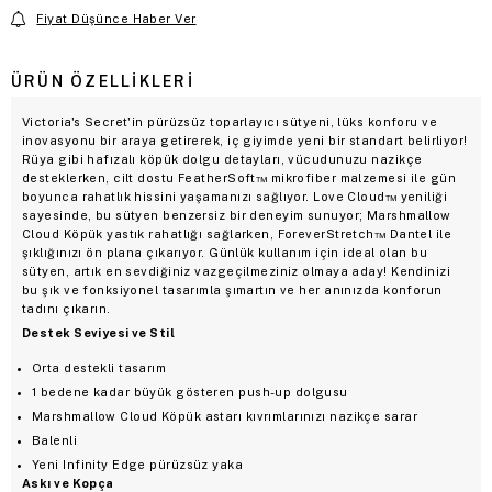
Fiyat Düşünce Haber Ver
ÜRÜN ÖZELLIKLERI
Victoria's Secret'in pürüzsüz toparlayıcı sütyeni, lüks konforu ve
inovasyonu bir araya getirerek, iç giyimde yeni bir standart belirliyor!
Rüya gibi hafızalı köpük dolgu detayları, vücudunuzu nazikçe
desteklerken, cilt dostu FeatherSoft™ mikrofiber malzemesi ile gün
boyunca rahatlık hissini yaşamanızı sağlıyor. Love Cloud™ yeniliği
sayesinde, bu sütyen benzersiz bir deneyim sunuyor; Marshmallow
Cloud Köpük yastık rahatlığı sağlarken, ForeverStretch™ Dantel ile
şıklığınızı ön plana çıkarıyor. Günlük kullanım için ideal olan bu
sütyen, artık en sevdiğiniz vazgeçilmeziniz olmaya aday! Kendinizi
bu şık ve fonksiyonel tasarımla şımartın ve her anınızda konforun
tadını çıkarın.
Destek Seviyesi ve Stil
Orta destekli tasarım
1 bedene kadar büyük gösteren push-up dolgusu
Marshmallow Cloud Köpük astarı kıvrımlarınızı nazikçe sarar
Balenli
Yeni Infinity Edge pürüzsüz yaka
Askı ve Kopça