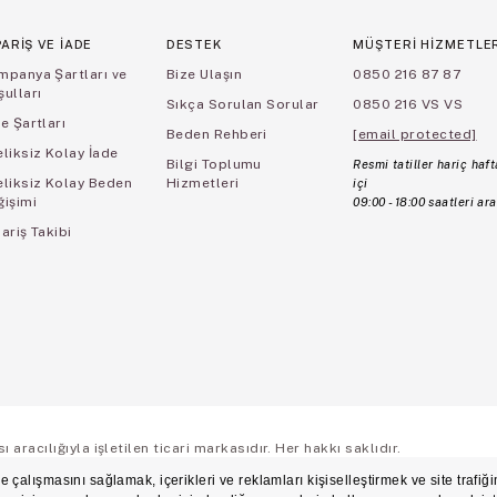
PARİŞ VE İADE
DESTEK
MÜŞTERİ HİZMETLE
mpanya Şartları ve
Bize Ulaşın
0850 216 87 87
ulları
Sıkça Sorulan Sorular
0850 216 VS VS
e Şartları
Beden Rehberi
[email protected]
liksiz Kolay İade
Bilgi Toplumu
Resmi tatiller hariç haft
eliksiz Kolay Beden
Hizmetleri
içi
ğişimi
09:00 - 18:00 saatleri ara
ariş Takibi
aracılığıyla işletilen ticari markasıdır. Her hakkı saklıdır.
ş Sözleşmesi
Üyelik ve Gizlilik Sözleşmesi
İşlem Rehberi
Çerez Politikası
Çerez Ter