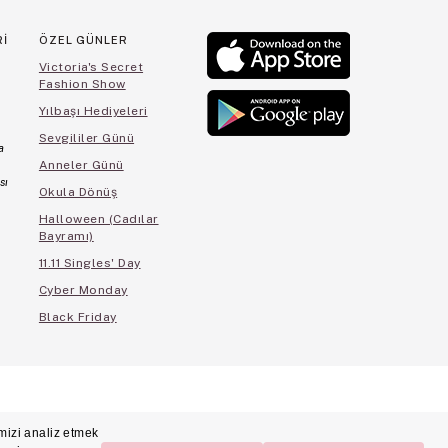
Rİ
ÖZEL GÜNLER
Victoria's Secret
Fashion Show
Yılbaşı Hediyeleri
Sevgililer Günü
a
Anneler Günü
sı
Okula Dönüş
Halloween (Cadılar
Bayramı)
11.11 Singles' Day
Cyber Monday
Black Friday
cihleri