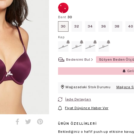
Bant
30
30
32
34
36
38
40
Kap
A
B
C
D
Bedenimi Bul
Sütyen Beden Ölç
Gel
Mağazadaki Stok Durumu
Mağaza S
İade Detayları
Fiyat Düşünce Haber Ver
ÜRÜN ÖZELLIKLERI
Beklediğiniz o hafif push-up etkisine kavu