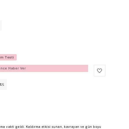
üm Testi
ince Haber Ver
eç
şma vakti geldi. Kaldırma etkisi sunan, kavrayan ve gün boyu