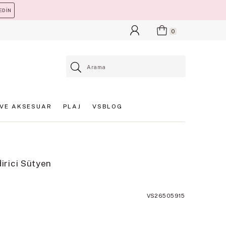
EDİN
0
VE AKSESUAR
PLAJ
VSBLOG
rici Sütyen
VS26505915