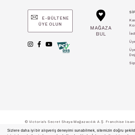
Sİ
E-BÜLTENE
Ka
ÜYE OLUN
Koş
MAĞAZA
BUL
İad
Üye
Üy
De
Sip
© Victoria's Secret Shaya Mağazacılık A.Ş. Franchise lisansı 
Ön Bilgilendirme
Süreç Bazlı Müşteri Aydınlatma Metni
Mesafeli Satı