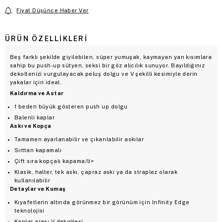
Fiyat Düşünce Haber Ver
ÜRÜN ÖZELLIKLERI
Beş farklı şekilde giyilebilen, süper yumuşak, kaymayan yan kısımlara
sahip bu push-up sütyen, seksi bir göz alıcılık sunuyor. Bayıldığınız
dekoltenizi vurgulayacak peluş dolgu ve V şekilli kesimiyle derin
yakalar için ideal.
Kaldırma ve Astar
1 beden büyük gösteren push up dolgu
Balenli kaplar
Askı ve Kopça
Tamamen ayarlanabilir ve çıkarılabilir askılar
Sırttan kapamalı
Çift sıra kopçalı kapama/li>
Klasik, halter, tek askı, çapraz askı ya da straplez olarak
kullanılabilir
Detaylar ve Kumaş
Kıyafetlerin altında görünmez bir görünüm için Infinity Edge
teknolojisi
Kaplar arası V dekoltesi