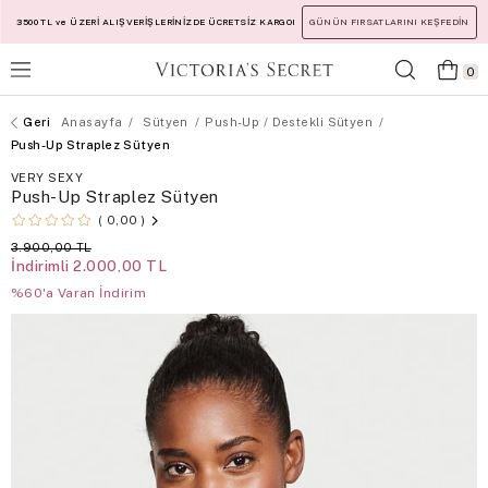
3500 TL ve ÜZERİ ALIŞVERİŞLERİNİZDE ÜCRETSİZ KARGO!
GÜNÜN FIRSATLARINI KEŞFEDİN
0
Anasayfa
Sütyen
Push-Up / Destekli Sütyen
Push-Up Straplez Sütyen
VERY SEXY
Push-Up Straplez Sütyen
0,00
3.900,00 TL
İndirimli
2.000,00 TL
%60'a Varan İndirim