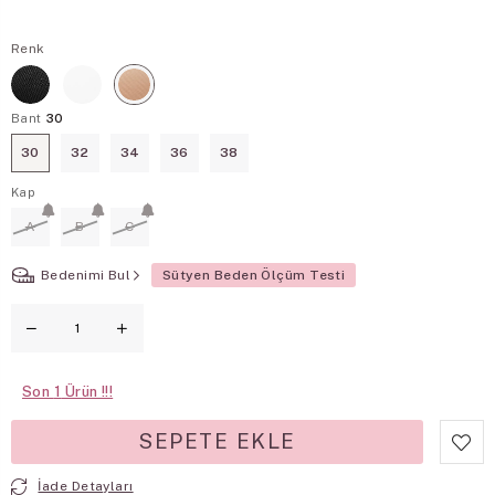
Renk
Bant
30
30
32
34
36
38
Kap
A
B
C
Bedenimi Bul
Sütyen Beden Ölçüm Testi
Son
1
İade Detayları