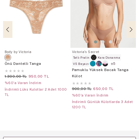
Body by Victoria
Victoria's Secret
Tatlı Pralin
Kara Donanma
Önü Dantelli Tanga
5
VS Beyazı
Pamuklu Yüksek Bacak Tanga
★
★
★
★
★
Külot
1.300,00 TL
950,00 TL
%60'a Varan İndirim
★
★
★
★
★
900,00 TL
650,00 TL
İndirimli Lüks Kulotlar 2 Adet 1000
TL
%60'a Varan İndirim
İndirimli Günlük Külotlarda 3 Adet
1200 TL