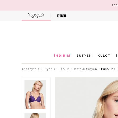
3500
Victoria's
Secret
İNDİRİM
SÜTYEN
KÜLOT
Anasayfa
Sütyen
Push-Up / Destekli Sütyen
Push-Up S