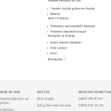
Destek seviyesi ve Stil
1 beden büyük gösteren kuplar
Balenli
Askı ve Kopça
Tamamen ayarlanabilir kayışlar
Arkadan kapamalı kopça
Detaylar ve Kumaş
Askılı elastik detaylar
Elde yıkanır
İthal
Detaylar
PARİŞ VE İADE
DESTEK
MÜŞTERİ HİZMETLE
mpanya Şartları ve
Bize Ulaşın
0850 216 87 87
ulları
Sıkça Sorulan Sorular
0850 216 VS VS
e Şartları