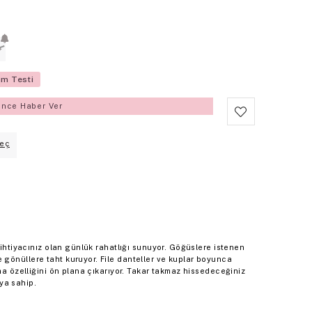
D
üm Testi
ince Haber Ver
eç
 ihtiyacınız olan günlük rahatlığı sunuyor. Göğüslere istenen
gönüllere taht kuruyor. File danteller ve kuplar boyunca
rma özelliğini ön plana çıkarıyor. Takar takmaz hissedeceğiniz
ya sahip.