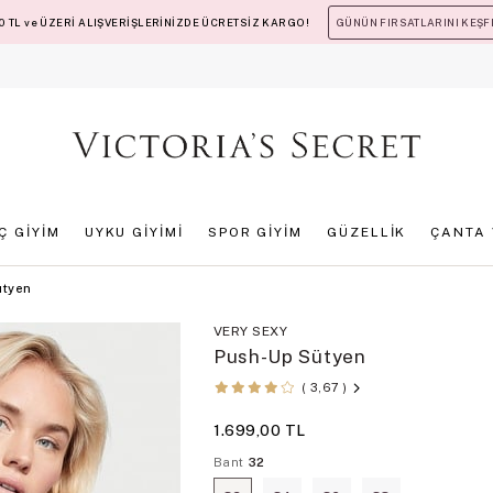
 TL ve ÜZERİ ALIŞVERİŞLERİNİZDE ÜCRETSİZ KARGO!
GÜNÜN FIRSATLARINI KEŞF
İÇ GİYİM
UYKU GİYİMİ
SPOR GİYİM
GÜZELLİK
ÇANTA 
ütyen
VERY SEXY
Push-Up Sütyen
3,67
1.699,00 TL
Bant
32