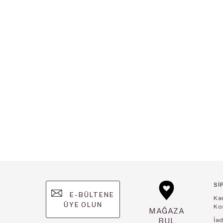
Sİ
E-BÜLTENE
Ka
ÜYE OLUN
Koş
MAĞAZA
BUL
İad