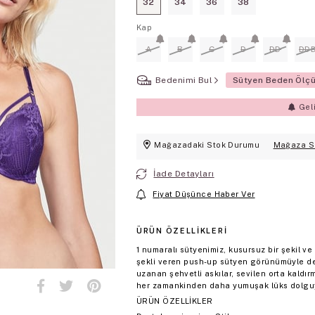
32
34
36
38
Kap
A
B
C
D
DD
DD
Bedenimi Bul
Sütyen Beden Ölç
Gel
Mağazadaki Stok Durumu
Mağaza S
İade Detayları
Fiyat Düşünce Haber Ver
ÜRÜN ÖZELLIKLERI
1 numaralı sütyenimiz, kusursuz bir şekil ve
şekli veren push-up sütyen görünümüyle de 
uzanan şehvetli askılar, sevilen orta kaldı
her zamankinden daha yumuşak lüks dolgu
ÜRÜN ÖZELLİKLER