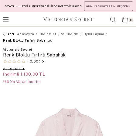
3500 TL ve ÜZERİ ALIŞVERİŞLERİNİZDE ÜCRETSİZ KARGO!
GÜNÜN FIRSATLARINI KEŞFEDİN
0
Anasayfa
İndirimler
VS İndirim
Uyku Giyimi
Renk Bloklu Fırfırlı Sabahlık
Victoria's Secret
Renk Bloklu Fırfırlı Sabahlık
0,00
2.200,00 TL
İndirimli
1.100,00 TL
%60'a Varan İndirim