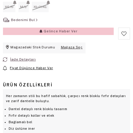
XS/S
M/L
XL/XXL
Bedenimi Bul
Gelince Haber Ver
Mağazadaki Stok Durumu
Mağaza Seç
İade Detayları
Fiyat Düşünce Haber Ver
ÜRÜN ÖZELLIKLERI
Her zamanın stili bu hafif sabahlık, çarpıcı renk bloklu fırfır detayları
ve zarif dantelle buluştu.
Dantel detaylı renk bloklu tasarım
Fırfır detaylı kollar ve etek
Bağlamalı bel
Diz üstüne iner