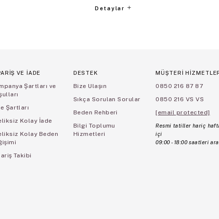
Detaylar
PARİŞ VE İADE
DESTEK
MÜŞTERİ HİZMETLE
mpanya Şartları ve
Bize Ulaşın
0850 216 87 87
ulları
Sıkça Sorulan Sorular
0850 216 VS VS
e Şartları
Beden Rehberi
[email protected]
liksiz Kolay İade
Bilgi Toplumu
Resmi tatiller hariç haft
eliksiz Kolay Beden
Hizmetleri
içi
ğişimi
09:00 - 18:00 saatleri ara
ariş Takibi