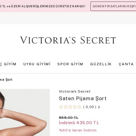
 TL ve ÜZERİ ALIŞVERİŞLERİNİZDE ÜCRETSİZ KARGO!
GÜNÜN FIRSATLARINI KEŞF
İÇ GİYİM
UYKU GİYİMİ
SPOR GİYİM
GÜZELLİK
ÇANTA 
ma Şort
Victoria's Secret
Saten Pijama Şort
0,00
869,00 TL
İndirimli
435,00 TL
%60'a Varan İndirim