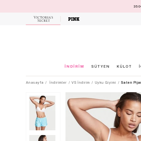
3500
Victoria's
Secret
İNDİRİM
SÜTYEN
KÜLOT
Anasayfa
İndirimler
VS İndirim
Uyku Giyimi
Saten Pija