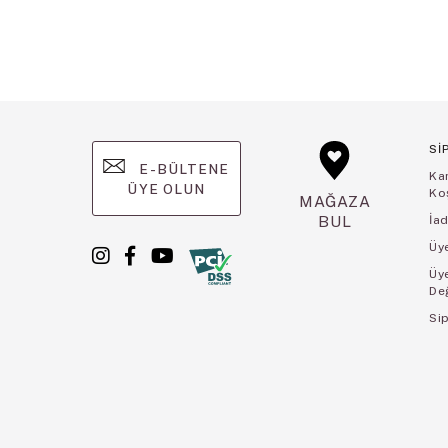
Sİ
E-BÜLTENE
Ka
ÜYE OLUN
Koş
MAĞAZA
BUL
İad
Üye
Üy
De
Sip