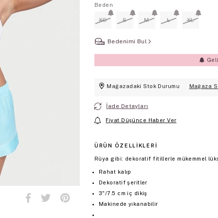
Beden
XS
S
M
L
XL
Bedenimi Bul
Gel
Mağazadaki Stok Durumu
Mağaza S
İade Detayları
Fiyat Düşünce Haber Ver
ÜRÜN ÖZELLIKLERI
Rüya gibi: dekoratif fitillerle mükemmel lük
Rahat kalıp
Dekoratif şeritler
3"/7.5 cm iç dikiş
Makinede yıkanabilir