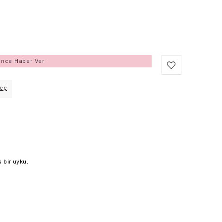
ince Haber Ver
eç
s bir uyku.