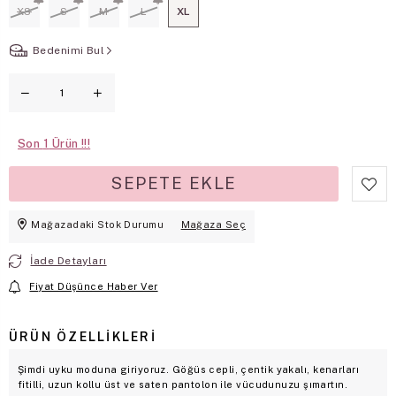
XS
S
M
L
XL
Bedenimi Bul
Son
1
Mağazadaki Stok Durumu
Mağaza Seç
İade Detayları
Fiyat Düşünce Haber Ver
ÜRÜN ÖZELLIKLERI
Şimdi uyku moduna giriyoruz. Göğüs cepli, çentik yakalı, kenarları
fitilli, uzun kollu üst ve saten pantolon ile vücudunuzu şımartın.