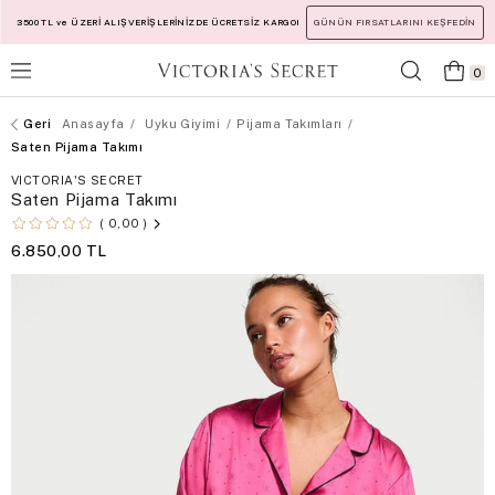
3500 TL ve ÜZERİ ALIŞVERİŞLERİNİZDE ÜCRETSİZ KARGO!
GÜNÜN FIRSATLARINI KEŞFEDİN
0
Anasayfa
Uyku Giyimi
Pijama Takımları
Saten Pijama Takımı
VICTORIA'S SECRET
Saten Pijama Takımı
0,00
6.850,00 TL