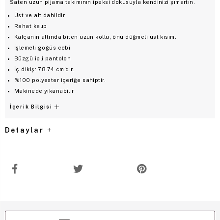
Saten uzun pijama takımının ipeksi dokusuyla kendinizi şımartın.
Üst ve alt dahildir
Rahat kalıp
Kalçanın altında biten uzun kollu, önü düğmeli üst kısım.
İşlemeli göğüs cebi
Büzgü ipli pantolon
İç dikiş: 78.74 cm’dir.
%100 polyester içeriğe sahiptir.
Makinede yıkanabilir
İçerik Bilgisi
Detaylar