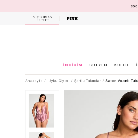
3500
Victoria's
Secret
İNDİRİM
SÜTYEN
KÜLOT
Anasayfa
Uyku Giyimi
Şortlu Takımlar
Saten Volanlı Tul