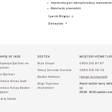
Yapımında geri dönüştürülmüş malzemeler 
Makinede yıkanabilir
İçerik Bilgisi
Detaylar
PARİŞ VE İADE
DESTEK
MÜŞTERİ HİZMETLE
mpanya Şartları ve
Bize Ulaşın
0850 216 87 87
ulları
Sıkça Sorulan Sorular
0850 216 VS VS
e Şartları
Beden Rehberi
[email protected]
liksiz Kolay İade
Bilgi Toplumu
Resmi tatiller hariç haft
eliksiz Kolay Beden
Hizmetleri
içi
ğişimi
09:00 - 18:00 saatleri ara
ariş Takibi