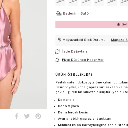
XS
S
M
L
XL
XX
Bedenimi Bul
Gel
Mağazadaki Stok Durumu
Mağaza S
İade Detayları
Fiyat Düşünce Haber Ver
ÜRÜN ÖZELLIKLERI
Parlak saten dokusuyla öne çıkan bu tulum, 
Derin V yaka, ince çapraz sırt askıları ve ha
çekiciliği tek bir siluette buluşturuyor. bu 
Desteksiz
Derin V yaka
Derin bacak kesim
Ayarlanabilir çapraz sırt askıları
Minimal kalça kavrayıcılığına sahip Brazil