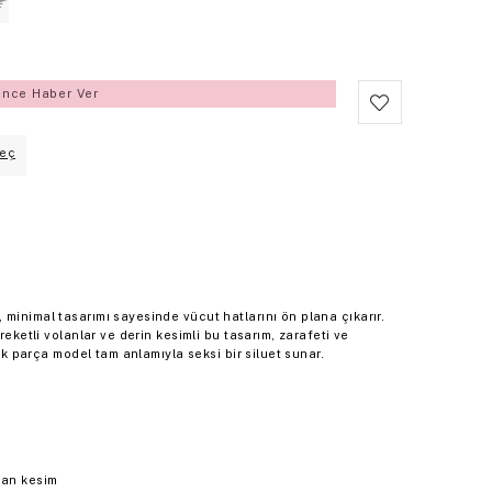
L
ince Haber Ver
eç
minimal tasarımı sayesinde vücut hatlarını ön plana çıkarır.
reketli volanlar ve derin kesimli bu tasarım, zarafeti ve
tek parça model tam anlamıyla seksi bir siluet sunar.
ian kesim