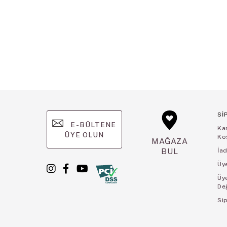
Sİ
E-BÜLTENE
Ka
ÜYE OLUN
Koş
MAĞAZA
BUL
İad
Üye
Üy
De
Sip