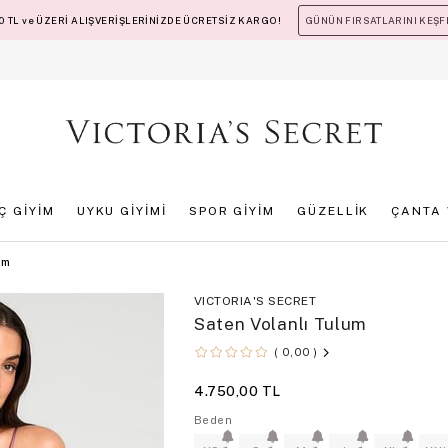
 TL ve ÜZERİ ALIŞVERİŞLERİNİZDE ÜCRETSİZ KARGO!
GÜNÜN FIRSATLARINI KEŞF
İÇ GİYİM
UYKU GİYİMİ
SPOR GİYİM
GÜZELLİK
ÇANTA 
um
VICTORIA'S SECRET
Saten Volanlı Tulum
0,00
4.750,00 TL
Beden