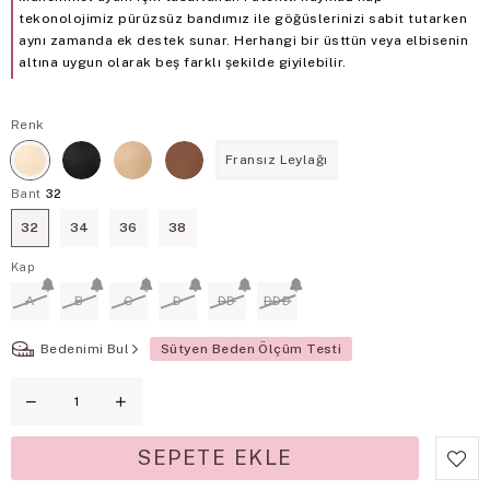
tekonolojimiz pürüzsüz bandımız ile göğüslerinizi sabit tutarken
aynı zamanda ek destek sunar. Herhangi bir üsttün veya elbisenin
altına uygun olarak beş farklı şekilde giyilebilir.
Renk
Fransız Leylağı
Bant
32
32
34
36
38
Kap
A
B
C
D
DD
DDD
Bedenimi Bul
Sütyen Beden Ölçüm Testi