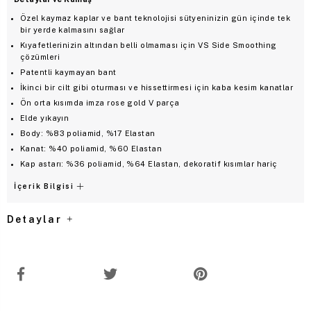
Özel kaymaz kaplar ve bant teknolojisi sütyeninizin gün içinde tek
bir yerde kalmasını sağlar
Kıyafetlerinizin altından belli olmaması için VS Side Smoothing
çözümleri
Patentli kaymayan bant
İkinci bir cilt gibi oturması ve hissettirmesi için kaba kesim kanatlar
Ön orta kısımda imza rose gold V parça
Elde yıkayın
Body: %83 poliamid, %17 Elastan
Kanat: %40 poliamid, %60 Elastan
Kap astarı: %36 poliamid, %64 Elastan, dekoratif kısımlar hariç
İçerik Bilgisi
Detaylar