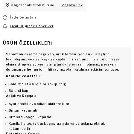
Mağazadaki Stok Durumu
Mağaza Seç
İade Detayları
Fiyat Düşünce Haber Ver
ÜRÜN ÖZELLIKLERI
Sabahtan akşama özgüven, artık tamam. Yanları düzleştirici
teknolojimiz ve özel kaymaz kaplarımız ve bandımızla bu olmazsa
olmaz straplez sütyen ister günlük ister resmi olmanız gereken
durumlarda her an için ihtiyacınız olan kaldırma etkisini sunuyor.
Kaldırıcı ve Astarlı
Kaldırma etkisi için push-up dolgu
Balenli kap
Askılı ve Kopçalı
Ayarlanabilir ve çıkarılabilir askılar
Sırttan kapamalı
Çift sıra kopçalı kapama
Klasik, halter, tek askı, çapraz askı ya da askısız olarak
kullanılabilir
Detaylar ve Kumaş