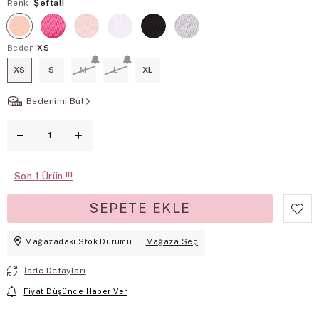
Renk
Şeftali
Beden
XS
XS
S
M
L
XL
Bedenimi Bul
Son
1
Mağazadaki Stok Durumu
Mağaza Seç
İade Detayları
Fiyat Düşünce Haber Ver