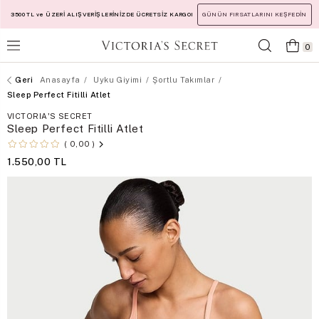
3500 TL ve ÜZERİ ALIŞVERİŞLERİNİZDE ÜCRETSİZ KARGO!
GÜNÜN FIRSATLARINI KEŞFEDİN
0
Anasayfa
Uyku Giyimi
Şortlu Takımlar
Sleep Perfect Fitilli Atlet
VICTORIA'S SECRET
Sleep Perfect Fitilli Atlet
0,00
1.550,00 TL