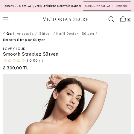
3500 TL ve ÜZERİ ALIŞVERİŞLERİNİZDE ÜCRETSİZ KARGO!
GÜNÜN FIRSATLARINI KEŞFEDİN
0
Anasayfa
Sütyen
Hafif Destekli Sütyen
Smooth Straplez Sütyen
LOVE CLOUD
Smooth Straplez Sütyen
0,00
2.300,00 TL