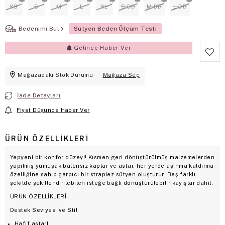
XS
S
M
L
XL
S DD
M DD
L DD
Bedenimi Bul
Sütyen Beden Ölçüm Testi
Gelince Haber Ver
Mağazadaki Stok Durumu
Mağaza Seç
İade Detayları
Fiyat Düşünce Haber Ver
ÜRÜN ÖZELLIKLERI
Yepyeni bir konfor düzeyi! Kısmen geri dönüştürülmüş malzemelerden
yapılmış yumuşak balensiz kaplar ve astar, her yerde aşınma kaldırma
özelliğine sahip çarpıcı bir straplez sütyen oluşturur. Beş farklı
şekilde şekillendirilebilen isteğe bağlı dönüştürülebilir kayışlar dahil.
ÜRÜN ÖZELLİKLERİ
Destek Seviyesi ve Stil
Hafif astarlı