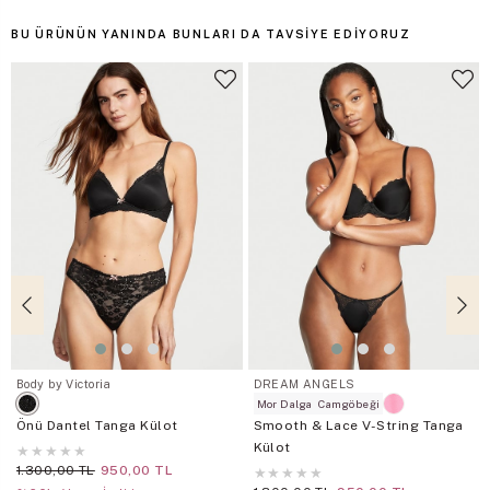
BU ÜRÜNÜN YANINDA BUNLARI DA TAVSIYE EDIYORUZ
Body by Victoria
DREAM ANGELS
Mor Dalga
Camgöbeği
Önü Dantel Tanga Külot
Smooth & Lace V-String Tanga
Külot
★
★
★
★
★
1.300,00 TL
950,00 TL
★
★
★
★
★