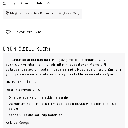
Fiyat Düşünce Haber Ver
Mağazadaki Stok Durumu
Mağaza Seç
Favorilere Ekle
ÜRÜN ÖZELLIKLERI
Tutkunun şekil bulmuş hali. Her şey şimdi daha anlamlı. Gözalıcı
push-up kıvrımlarınızın her bir milimini ezberleyen Memory Fit
dolguya, destek için balenli pede sahiptir. Kusursuz bir görünüm için
yumuşatan kenarlarla ekstra düzleştirici kaldırma ve şekil sağlar.
ÜRÜN ÖZELLİKLER
Destek seviyesi ve Stil
Orta derece kaldırma etkisine sahip
Maksimum kaldırma etkili 1½ kap beden büyük gösteren push-Up
dolgu
Konforlu pedle sarılmış balenler
Askı ve Kopça