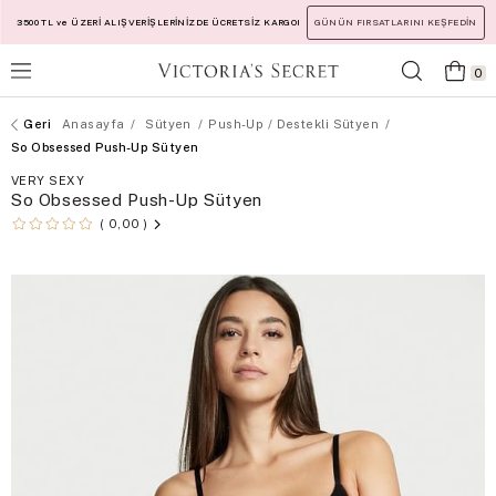
3500 TL ve ÜZERİ ALIŞVERİŞLERİNİZDE ÜCRETSİZ KARGO!
GÜNÜN FIRSATLARINI KEŞFEDİN
0
Anasayfa
Sütyen
Push-Up / Destekli Sütyen
So Obsessed Push-Up Sütyen
VERY SEXY
So Obsessed Push-Up Sütyen
0,00