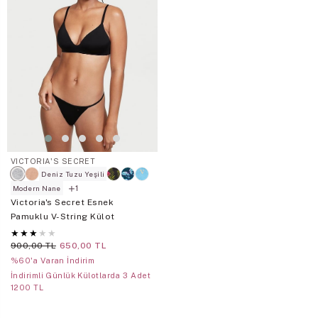
VICTORIA'S SECRET
Deniz Tuzu Yeşili
1
Modern Nane
Victoria's Secret Esnek
Pamuklu V-String Külot
★
★
★
★
★
900,00 TL
650,00 TL
%60'a Varan İndirim
İndirimli Günlük Külotlarda 3 Adet
1200 TL