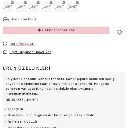
XS
S
M
L
XL
XXL
Bedenimi Bul
Gelince Haber Ver
İade Detayları
Fiyat Düşünce Haber Ver
ÜRÜN ÖZELLIKLERI
En yüksek öncelik: Sonsuz rahatlık. Şortlu pijama takımının içeriği
sayesinde dinlenme saatleriniz şimdi daha konforlu. Her yöne
esneyen yumuşacık kumaşın teninizle olan uyumuna
inanamayacaksınız.
ÜRÜN ÖZELLİKLERİ
Şık uyum
Kısa kollu, önü düğmeli üst kısım kalça hizasındadır
İpli elastik büzgü
Kenarlarda şık beyaz şeritler