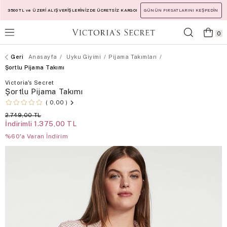
3500 TL ve ÜZERİ ALIŞVERİŞLERİNİZDE ÜCRETSİZ KARGO!
GÜNÜN FIRSATLARINI KEŞFEDİN
0
Anasayfa
Uyku Giyimi
Pijama Takımları
Şortlu Pijama Takımı
Victoria's Secret
Şortlu Pijama Takımı
0,00
2.749,00 TL
İndirimli
1.375,00 TL
%60'a Varan İndirim