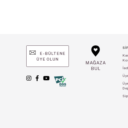
Sİ
E-BÜLTENE
Ka
ÜYE OLUN
Koş
MAĞAZA
BUL
İad
Üye
Üy
De
Sip