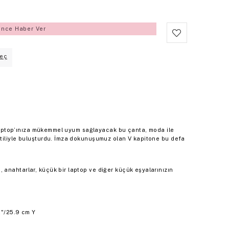
ince Haber Ver
eç
. Laptop’ınıza mükemmel uyum sağlayacak bu çanta, moda ile
tiliyle buluşturdu. İmza dokunuşumuz olan V kapitone bu defa
 anahtarlar, küçük bir laptop ve diğer küçük eşyalarınızın
2"/25.9 cm Y