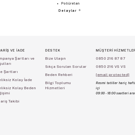
Poliüretan
Detaylar
PARİŞ VE İADE
DESTEK
MÜŞTERİ HİZMETLE
mpanya Şartları ve
Bize Ulaşın
0850 216 87 87
ulları
Sıkça Sorulan Sorular
0850 216 VS VS
e Şartları
Beden Rehberi
[email protected]
liksiz Kolay İade
Bilgi Toplumu
Resmi tatiller hariç haft
eliksiz Kolay Beden
Hizmetleri
içi
ğişimi
09:00 - 18:00 saatleri ara
ariş Takibi