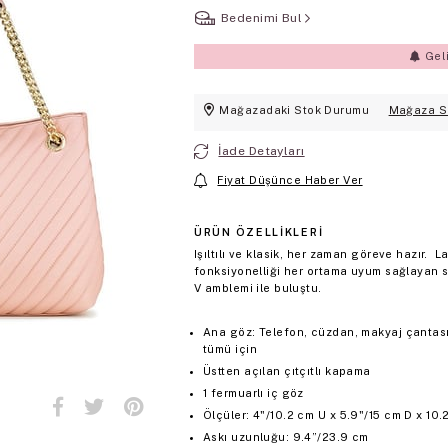
Bedenimi Bul
Gel
Mağazadaki Stok Durumu
Mağaza S
İade Detayları
Fiyat Düşünce Haber Ver
ÜRÜN ÖZELLIKLERI
Işıltılı ve klasik, her zaman göreve hazır
fonksiyonelliği her ortama uyum sağlayan s
V amblemi ile buluştu.
Ana göz: Telefon, cüzdan, makyaj çantası,
tümü için
Üstten açılan çıtçıtlı kapama
1 fermuarlı iç göz
Ölçüler: 4"/10.2 cm U x 5.9"/15 cm D x 10.
Askı uzunluğu: 9.4”/23.9 cm