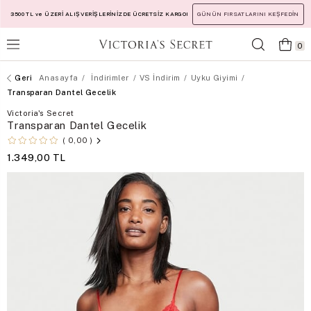
3500 TL ve ÜZERİ ALIŞVERİŞLERİNİZDE ÜCRETSİZ KARGO!
GÜNÜN FIRSATLARINI KEŞFEDİN
0
Anasayfa
İndirimler
VS İndirim
Uyku Giyimi
Transparan Dantel Gecelik
Victoria's Secret
Transparan Dantel Gecelik
0,00
1.349,00 TL