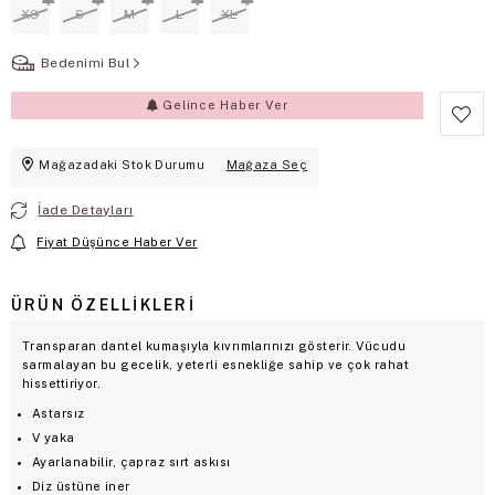
XS
S
M
L
XL
Bedenimi Bul
Gelince Haber Ver
Mağazadaki Stok Durumu
Mağaza Seç
İade Detayları
Fiyat Düşünce Haber Ver
ÜRÜN ÖZELLIKLERI
Transparan dantel kumaşıyla kıvrımlarınızı gösterir. Vücudu
sarmalayan bu gecelik, yeterli esnekliğe sahip ve çok rahat
hissettiriyor.
Astarsız
V yaka
Ayarlanabilir, çapraz sırt askısı
Diz üstüne iner