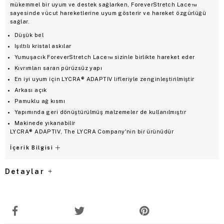
mükemmel bir uyum ve destek sağlarken, ForeverStretch Lace™
sayesinde vücut hareketlerine uyum gösterir ve hareket özgürlüğü
sağlar.
Düşük bel
Işıltılı kristal askılar
Yumuşacık ForeverStretch Lace™ sizinle birlikte hareket eder
Kıvrımları saran pürüzsüz yapı
En iyi uyum için LYCRA® ADAPTIV lifleriyle zenginleştirilmiştir
Arkası açık
Pamuklu ağ kısmı
Yapımında geri dönüştürülmüş malzemeler de kullanılmıştır
Makinede yıkanabilir
LYCRA® ADAPTIV, The LYCRA Company'nin bir ürünüdür
İçerik Bilgisi
Detaylar