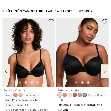
BU ÜRÜNÜN YANINDA BUNLARI DA TAVSIYE EDIYORUZ
Body by Victoria
Body by Victoria
Beyaz
Buzlu Kahve
Pembe Çizgili
9
Sıcak Pembe
Mavi Çizgili
Pürüzsüz Push-Up Toparlayıcı
4
Pembe Çizgili
Pürüzsüz Hafif Dolgu Destekli
Sütyen