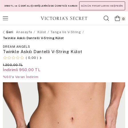
3500 TL ve ÜZERİ ALIŞVERİŞLERİNİZDE ÜCRETSİZ KARGO!
GÜNÜN FIRSATLARINI KEŞFEDİN
0
Anasayfa
Külot
Tanga Ve V-String
Twinkle Askılı Dantelli V-String Külot
DREAM ANGELS
Twinkle Askılı Dantelli V-String Külot
0,00
1.200,00 TL
İndirimli
950,00 TL
%60'a Varan İndirim