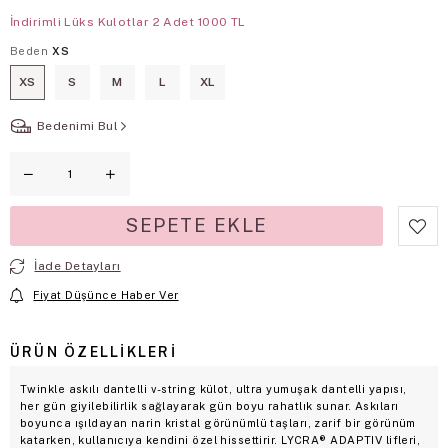
İndirimli Lüks Kulotlar 2 Adet 1000 TL
Beden
XS
XS
S
M
L
XL
Bedenimi Bul
İade Detayları
Fiyat Düşünce Haber Ver
ÜRÜN ÖZELLIKLERI
Twinkle askılı dantelli v-string külot, ultra yumuşak dantelli yapısı,
her gün giyilebilirlik sağlayarak gün boyu rahatlık sunar. Askıları
boyunca ışıldayan narin kristal görünümlü taşları, zarif bir görünüm
katarken, kullanıcıya kendini özel hissettirir. LYCRA® ADAPTIV lifleri,