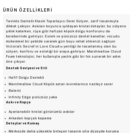
ÜRÜN ÖZELLIKLERI
Twinkle Dantelli Klasik Toparlayıcı Demi Sütyen, zarif tasarımıyla
dikkat çekiyor. Askıları boyunca ışıldayan kristal detaylar, bu sütyene
şıklık katarken, rüya gibi hafızalı köpük dolgu konforunu da
beraberinde getiriyor. Esnek ve pürüzsüz dantel kanatlar, vücudu
mükemmel bir şekilde sararak gün boyu rahat etmenizi sağlıyor.
Victoria's Secret'ın Love Cloud™ yeniliği ile tasarlanmış olan bu
sütyen, konforu ve estetiği bir araya getiriyor. Marshmallow Cloud
Foam teknolojisi, her kullanışta yastık gibi bir his sunarak bir adım
öne çıkıyor.
Destek Seviyesi ve Stil
Hafif Dolgu Destekli
Marshmallow Cloud Köpük astarı kıvrımlarınızı nazikçe sarar
Balenli
Infinity Edge pürüzsüz yaka
Askı ve Kopça
Ayarlanabilir kristal görünümlü askılar
Arkadan kopçalı kapama
Detaylar ve Kumaş
Merkezde daha yüksekte birleşen tasarım orta düzeyde koruma