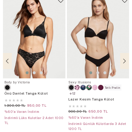
Body by Victoria
Sexy Illusions
Tatlı Pralin
Önü Dantel Tanga Külot
12
Lazer Kesim Tanga Külot
★
★
★
★
★
1.300,00 TL
950,00 TL
★
★
★
★
★
900,00 TL
650,00 TL
%60'a Varan İndirim
%60'a Varan İndirim
İndirimli Lüks Kulotlar 2 Adet 1000
TL
İndirimli Günlük Külotlarda 3 Adet
1200 TL