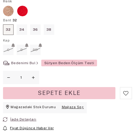
Renk
Bant
32
32
34
36
38
Kap
C
D
DD
Bedenimi Bul
Sütyen Beden Ölçüm Testi
Mağazadaki Stok Durumu
Mağaza Seç
İade Detayları
Fiyat Düşünce Haber Ver