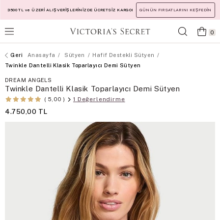
3500 TL ve ÜZERİ ALIŞVERİŞLERİNİZDE ÜCRETSİZ KARGO!
GÜNÜN FIRSATLARINI KEŞFEDİN
0
Anasayfa
Sütyen
Hafif Destekli Sütyen
Twinkle Dantelli Klasik Toparlayıcı Demi Sütyen
DREAM ANGELS
Twinkle Dantelli Klasik Toparlayıcı Demi Sütyen
1 Değerlendirme
5,00
4.750,00 TL