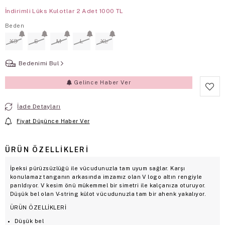
İndirimli Lüks Kulotlar 2 Adet 1000 TL
Beden
XS
S
M
L
XL
Bedenimi Bul
Gelince Haber Ver
İade Detayları
Fiyat Düşünce Haber Ver
ÜRÜN ÖZELLIKLERI
İpeksi pürüzsüzlüğü ile vücudunuzla tam uyum sağlar. Karşı
konulamaz tanganın arkasında imzamız olan V logo altın rengiyle
parıldıyor. V kesim önü mükemmel bir simetri ile kalçanıza oturuyor.
Düşük bel olan V-string külot vücudunuzla tam bir ahenk yakalıyor.
ÜRÜN ÖZELLİKLERİ
Düşük bel