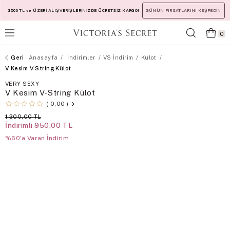
3500 TL ve ÜZERİ ALIŞVERİŞLERİNİZDE ÜCRETSİZ KARGO!
GÜNÜN FIRSATLARINI KEŞFEDİN
0
Anasayfa
İndirimler
VS İndirim
Külot
V Kesim V-String Külot
VERY SEXY
V Kesim V-String Külot
0,00
1.300,00 TL
İndirimli
950,00 TL
%60'a Varan İndirim