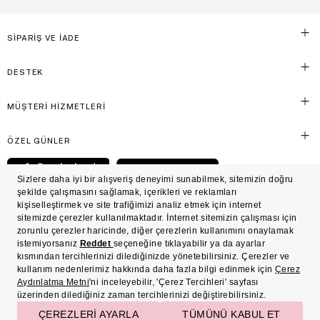
SİPARİŞ VE İADE
DESTEK
MÜŞTERİ HİZMETLERİ
ÖZEL GÜNLER
© Victoria's Secret Shaya Mağazacılık A.Ş. Franchise lisansı aracılığıyla işletilen ticari
markasıdır. Her hakkı saklıdır.
Ön Bilgilendirme
Süreç Bazlı Müşteri Aydınlatma Metni
Mesafeli Satış Sözleşmesi
Üyelik ve Gizlilik Sözleşmesi
İşlem Rehberi
Çerez Politikası
Çerez Tercihleri