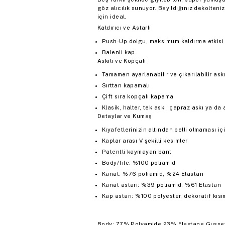
göz alıcılık sunuyor. Bayıldığınız dekolteni
için ideal.
Kaldırıcı ve Astarlı
Push-Up dolgu, maksimum kaldırma etkisi 
Balenli kap
Askılı ve Kopçalı
Tamamen ayarlanabilir ve çıkarılabilir askı
Sırttan kapamalı
Çift sıra kopçalı kapama
Klasik, halter, tek askı, çapraz askı ya da a
Detaylar ve Kumaş
Kıyafetlerinizin altından belli olmaması iç
Kaplar arası V şekilli kesimler
Patentli kaymayan bant
Body/file: %100 poliamid
Kanat: %76 poliamid, %24 Elastan
Kanat astarı: %39 poliamid, %61 Elastan
Kap astarı: %100 polyester, dekoratif kısı
Body: 77% Polyamide 23% Elastane Gusset