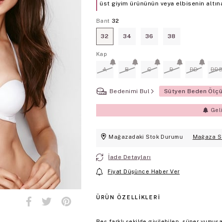
üst giyim ürününün veya elbisenin altına
Bant
32
32
34
36
38
Kap
A
B
C
D
DD
DD
Bedenimi Bul
Sütyen Beden Ölç
Gel
Mağazadaki Stok Durumu
Mağaza S
İade Detayları
Fiyat Düşünce Haber Ver
ÜRÜN ÖZELLIKLERI
Beş farklı şekilde giyilebilen, süper yumuş