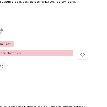
 uygun olacak şekilde beş farklı şekilde giyilebilir.
D
üm Testi
ince Haber Ver
eç
ak, kaymayan yan kısımlara sahip bu push-up sütyen, seksi bir