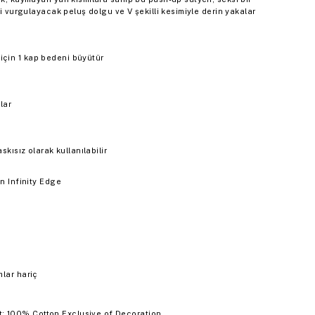
zi vurgulayacak peluş dolgu ve V şekilli kesimiyle derin yakalar
için 1 kap bedeni büyütür
lar
skısız olarak kullanılabilir
in Infinity Edge
mlar hariç
: 100% Cotton Exclusive of Decoration