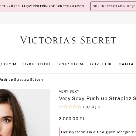
 TL ve ÜZERİ ALIŞVERİŞLERİNİZDE ÜCRETSİZ KARGO!
GÜNÜN FIRSATLARINI KEŞF
İÇ GİYİM
UYKU GİYİMİ
SPOR GİYİM
GÜZELLİK
ÇANTA 
Push-up Straplez Sütyen
VERY SEXY
Very Sexy Push-up Straplez 
0,00
3.000,00 TL
Her kıyafetinizin altına giyebileceğiniz