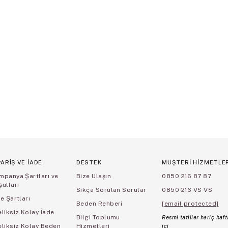
PARİŞ VE İADE
DESTEK
MÜŞTERİ HİZMETLE
mpanya Şartları ve
Bize Ulaşın
0850 216 87 87
ulları
Sıkça Sorulan Sorular
0850 216 VS VS
e Şartları
Beden Rehberi
[email protected]
liksiz Kolay İade
Bilgi Toplumu
Resmi tatiller hariç haft
eliksiz Kolay Beden
Hizmetleri
içi