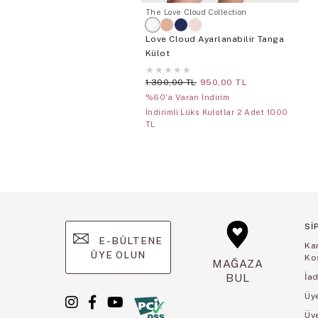
The Love Cloud Collection
Love Cloud Ayarlanabilir Tanga
Külot
★
★
★
★
★
1.300,00 TL
950,00 TL
%60'a Varan İndirim
İndirimli Lüks Kulotlar 2 Adet 1000
TL
Sİ
E-BÜLTENE
Ka
ÜYE OLUN
Koş
MAĞAZA
BUL
İad
Üye
Üy