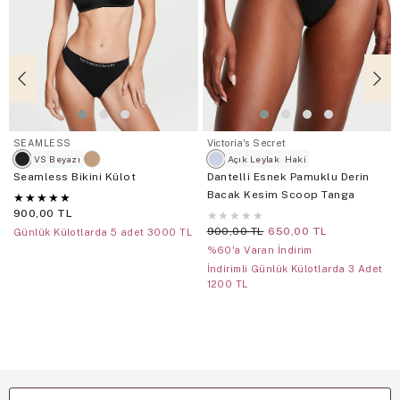
SEAMLESS
Victoria's Secret
VS Beyazı
Açık Leylak
Haki
Seamless Bikini Külot
Dantelli Esnek Pamuklu Derin
Bacak Kesim Scoop Tanga
★
★
★
★
★
900,00 TL
★
★
★
★
★
900,00 TL
650,00 TL
Günlük Külotlarda 5 adet 3000 TL
%60'a Varan İndirim
İndirimli Günlük Külotlarda 3 Adet
1200 TL