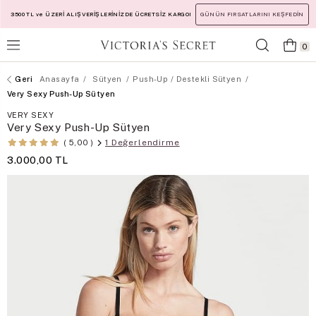
3500 TL ve ÜZERİ ALIŞVERİŞLERİNİZDE ÜCRETSİZ KARGO!
GÜNÜN FIRSATLARINI KEŞFEDİN
0
Anasayfa
Sütyen
Push-Up / Destekli Sütyen
Very Sexy Push-Up Sütyen
VERY SEXY
Very Sexy Push-Up Sütyen
1 Değerlendirme
5,00
3.000,00 TL