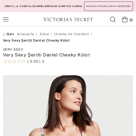
3500 TL ve ÜZERİ ALIŞVERİŞLERİNİZDE ÜCRETSİZ KARGO!
GÜNÜN FIRSATLARINI KEŞFEDİN
0
Anasayfa
Külot
Cheeky Ve Cheekini
Very Sexy Şeritli Dantel Cheeky Külot
VERY SEXY
Very Sexy Şeritli Dantel Cheeky Külot
0,00