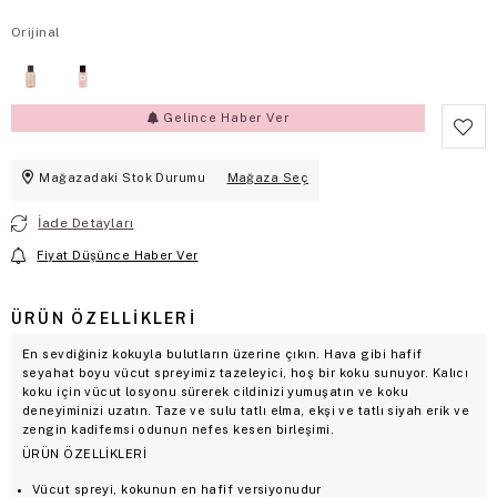
Orijinal
Gelince Haber Ver
Mağazadaki Stok Durumu
Mağaza Seç
İade Detayları
Fiyat Düşünce Haber Ver
ÜRÜN ÖZELLIKLERI
En sevdiğiniz kokuyla bulutların üzerine çıkın. Hava gibi hafif
seyahat boyu vücut spreyimiz tazeleyici, hoş bir koku sunuyor. Kalıcı
koku için vücut losyonu sürerek cildinizi yumuşatın ve koku
deneyiminizi uzatın. Taze ve sulu tatlı elma, ekşi ve tatlı siyah erik ve
zengin kadifemsi odunun nefes kesen birleşimi.
ÜRÜN ÖZELLİKLERİ
Vücut spreyi, kokunun en hafif versiyonudur