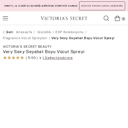
3500 TL ve ÜZERİ ALIŞVERİŞLERİNİZDE ÜCRETSİZ KARGO!
GÜNÜN FIRSATLARINI KEŞFEDİN
0
Anasayfa
Güzellik
EDP Koleksiyonu
Fragrance Vücut Spreyleri
Very Sexy Seyahat Boyu Vücut Spreyi
VICTORIA'S SECRET BEAUTY
Very Sexy Seyahat Boyu Vücut Spreyi
1 Değerlendirme
5,00