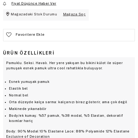
Fiyat Düşünce Haber Ver
Mağazadaki Stok Durumu
Mağaza Seç
Favorilere Ekle
ÜRÜN ÖZELLIKLERI
Pamuklu. Seksi. Havalı. Her yere yakışan bu bikini külot ile süper
yumuşak esnek pamuk ultra cool rahatlıkla buluşuyor.
Esnek yumuşak pamuk
Elastik bel
Normal bel
Orta düzeyde kalça sarma: kalçanızı biraz gösterir, ama çok değil
Makinede yıkanabilir
Body/ek kumaş: %57 pamuk, %38 modal, %5 Elastan, dekoratif
kısımlar hariç
Body: 90% Modal 10% Elastane Lace: 88% Polyamide 12% Elastane
Exclusive of Decoration