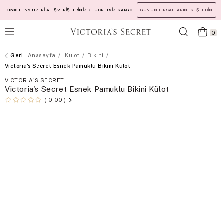
3500 TL ve ÜZERİ ALIŞVERİŞLERİNİZDE ÜCRETSİZ KARGO!
GÜNÜN FIRSATLARINI KEŞFEDİN
0
Anasayfa
Külot
Bikini
Victoria's Secret Esnek Pamuklu Bikini Külot
VICTORIA'S SECRET
Victoria's Secret Esnek Pamuklu Bikini Külot
0,00