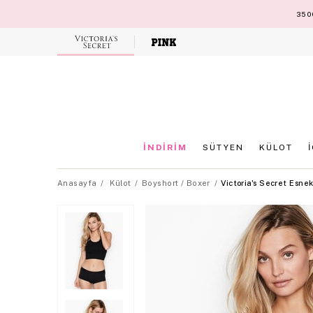
3500
Victoria's
Secret
İNDİRİM
SÜTYEN
KÜLOT
Anasayfa
Külot
Boyshort / Boxer
Victoria's Secret Esne