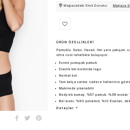
Mağazadaki Stok Durumu
Mağaza S
ÜRÜN ÖZELLIKLERI
Pamuklu. Seksi. Havalı. Her yere yakışan, 
ultra cool rahatlıkla buluşuyor.
Esnek yumuşak pamuk
Elastik bel kısmında logo
Normal bel
Tam kalça sarma: sadece hatlarınızı göster
Makinede yıkanabilir
Body/ek kumaş: %57 pamuk, %38 modal, 
Bel kısmı: %90 poliamid, %10 Elastan, deko
Detaylar