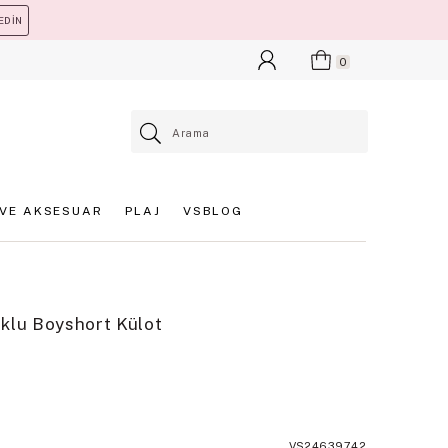
EDİN
0
VE AKSESUAR
PLAJ
VSBLOG
klu Boyshort Külot
VS24639742