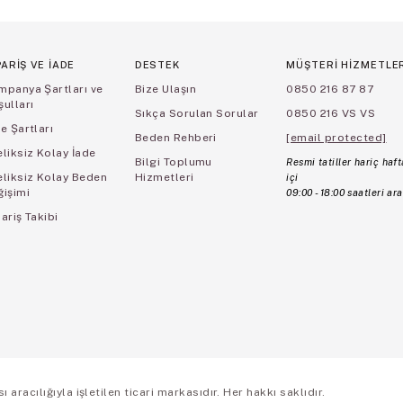
PARİŞ VE İADE
DESTEK
MÜŞTERİ HİZMETLE
mpanya Şartları ve
Bize Ulaşın
0850 216 87 87
ulları
Sıkça Sorulan Sorular
0850 216 VS VS
e Şartları
Beden Rehberi
[email protected]
liksiz Kolay İade
Bilgi Toplumu
Resmi tatiller hariç haft
eliksiz Kolay Beden
Hizmetleri
içi
ğişimi
09:00 - 18:00 saatleri ara
ariş Takibi
aracılığıyla işletilen ticari markasıdır. Her hakkı saklıdır.