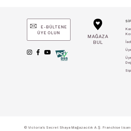
Sİ
E-BÜLTENE
Ka
ÜYE OLUN
Koş
MAĞAZA
BUL
İad
Üye
Üy
De
Sip
© Victoria's Secret Shaya Mağazacılık A.Ş. Franchise lisansı 