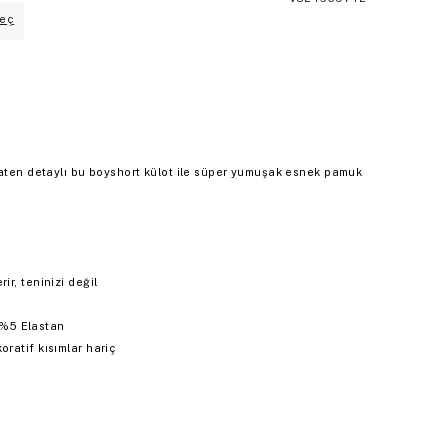
eç
saten detaylı bu boyshort külot ile süper yumuşak esnek pamuk
ir, teninizi değil
%5 Elastan
ratif kısımlar hariç