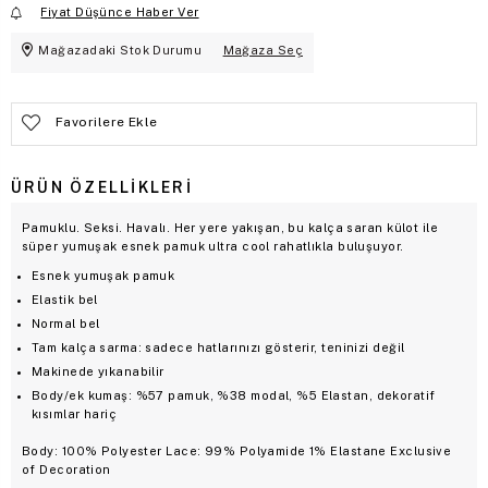
Fiyat Düşünce Haber Ver
Mağazadaki Stok Durumu
Mağaza Seç
Favorilere Ekle
ÜRÜN ÖZELLIKLERI
Pamuklu. Seksi. Havalı. Her yere yakışan, bu kalça saran külot ile
süper yumuşak esnek pamuk ultra cool rahatlıkla buluşuyor.
Esnek yumuşak pamuk
Elastik bel
Normal bel
Tam kalça sarma: sadece hatlarınızı gösterir, teninizi değil
Makinede yıkanabilir
Body/ek kumaş: %57 pamuk, %38 modal, %5 Elastan, dekoratif
kısımlar hariç
Body: 100% Polyester Lace: 99% Polyamide 1% Elastane Exclusive
of Decoration