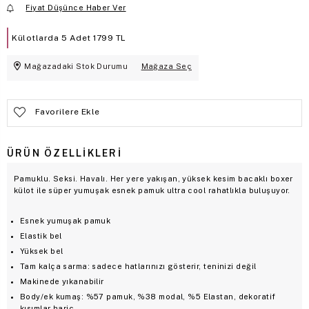
Fiyat Düşünce Haber Ver
Külotlarda 5 Adet 1799 TL
Mağazadaki Stok Durumu
Mağaza Seç
Favorilere Ekle
ÜRÜN ÖZELLIKLERI
Pamuklu. Seksi. Havalı. Her yere yakışan, yüksek kesim bacaklı boxer
külot ile süper yumuşak esnek pamuk ultra cool rahatlıkla buluşuyor.
Esnek yumuşak pamuk
Elastik bel
Yüksek bel
Tam kalça sarma: sadece hatlarınızı gösterir, teninizi değil
Makinede yıkanabilir
Body/ek kumaş: %57 pamuk, %38 modal, %5 Elastan, dekoratif
kısımlar hariç