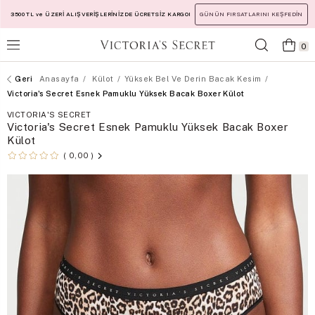
3500 TL ve ÜZERİ ALIŞVERİŞLERİNİZDE ÜCRETSİZ KARGO!
GÜNÜN FIRSATLARINI KEŞFEDİN
0
Anasayfa
Külot
Yüksek Bel Ve Derin Bacak Kesim
Victoria's Secret Esnek Pamuklu Yüksek Bacak Boxer Külot
VICTORIA'S SECRET
Victoria's Secret Esnek Pamuklu Yüksek Bacak Boxer
Külot
0,00