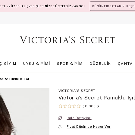
 TL ve ÜZERİ ALIŞVERİŞLERİNİZDE ÜCRETSİZ KARGO!
GÜNÜN FIRSATLARINI KEŞF
İÇ GİYİM
UYKU GİYİMİ
SPOR GİYİM
GÜZELLİK
ÇANTA 
adife Bikini Külot
VICTORIA'S SECRET
Victoria's Secret Pamuklu Işılt
0,00
İade Detayları
Fiyat Düşünce Haber Ver