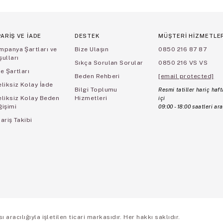
PARİŞ VE İADE
DESTEK
MÜŞTERİ HİZMETLE
mpanya Şartları ve
Bize Ulaşın
0850 216 87 87
ulları
Sıkça Sorulan Sorular
0850 216 VS VS
e Şartları
Beden Rehberi
[email protected]
liksiz Kolay İade
Bilgi Toplumu
Resmi tatiller hariç haft
eliksiz Kolay Beden
Hizmetleri
içi
ğişimi
09:00 - 18:00 saatleri ara
ariş Takibi
aracılığıyla işletilen ticari markasıdır. Her hakkı saklıdır.