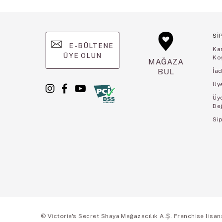
Sİ
E-BÜLTENE
Ka
ÜYE OLUN
Koş
MAĞAZA
BUL
İad
Üye
Üy
De
Sip
© Victoria's Secret Shaya Mağazacılık A.Ş. Franchise lisansı 