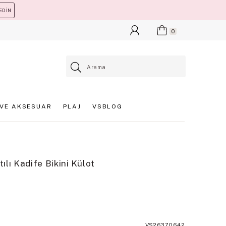
EDİN
0
VE AKSESUAR
PLAJ
VSBLOG
ılı Kadife Bikini Külot
VS26370642