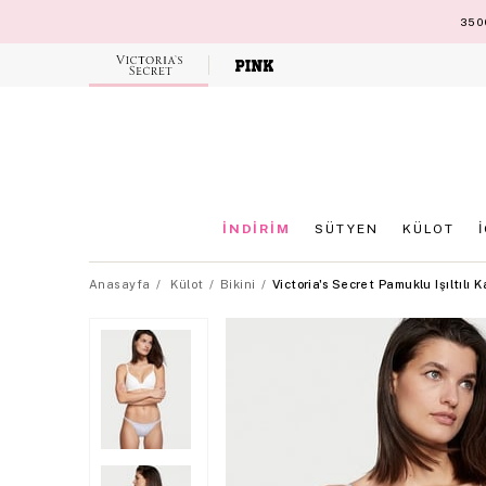
3500
Victoria's
Secret
İNDİRİM
SÜTYEN
KÜLOT
Anasayfa
Külot
Bikini
Victoria's Secret Pamuklu Işıltılı K