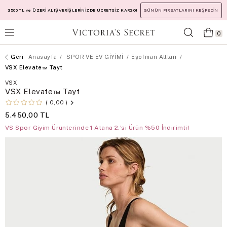
3500 TL ve ÜZERİ ALIŞVERİŞLERİNİZDE ÜCRETSİZ KARGO!
GÜNÜN FIRSATLARINI KEŞFEDİN
0
Anasayfa
SPOR VE EV GİYİMİ
Eşofman Altları
VSX Elevate™ Tayt
VSX
VSX Elevate™ Tayt
0,00
5.450,00 TL
VS Spor Giyim Ürünlerinde 1 Alana 2.'si Ürün %50 İndirimli!