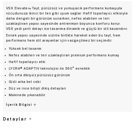
VSX Elevate™ Tayt, pürüzsüz ve yumuşacık performans kumaşıyla
vücudunuza ikinci bir ten gibi uyum sağlar. Hafif toparlayıcı etkisiyle
daha dengeli bir görünüm sunarken, nefes alabilen ve teri
uzaklaştıran yapısı sayesinde antrenman boyunca konforu korur.
VSX yedi şerit detayı ise tasarıma dinamik ve güçlü bir stil kazandırır.
Esnek yapısı sayesinde sizinle birlikte hareket eden bu tayt, hem
performans hem stil arayanlar için vazgeçilmez bir seçimdir.
Yüksek bel tasarım
Nefes alabilen ve teri uzaklaştıran premium performans kumaş
Hafif toparlayıcı etki
LYCRA® ADAPTIV teknolojisi ile 360° esneklik
Ön orta dikişsiz pürüzsüz görünüm
Gizli arka bel cebi
Düz ve ince bitişli dikiş detayları
Makinede yıkanabilir
İçerik Bilgisi
Detaylar