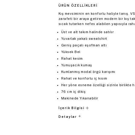
ÜRÜN ÖZELLIKLERI
Kış mevsiminin en konforlu haliyle tanış. 
zarafeti bir araya getiren modern bir kış t
sıcak tutarken nefes alabilen yapısıyla raha
Üst ve alt takım halinde satılır
Yuvarlak yakalı sweatshirt
Geniş paçalı eşofman altı
Yüksek Bel
Rahat kesim
Yumuşacık kumaş
Kumlanmış modal örgü karışımı
Rahat ve konforlu iç kısım
Her yöne esneme özelliği sizinle birlikte 
76 cm iç dikiş
Makinede Yıkanabilir
İçerik Bilgisi
Detaylar