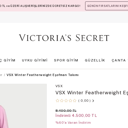
 TL ve ÜZERİ ALIŞVERİŞLERİNİZDE ÜCRETSİZ KARGO!
GÜNÜN FIRSATLARINI KEŞF
İÇ GİYİM
UYKU GİYİMİ
SPOR GİYİM
GÜZELLİK
ÇANTA 
er
VSX Winter Featherweight Eşofman Takımı
VSX
VSX Winter Featherweight E
0,00
8.400,00 TL
İndirimli
4.500,00 TL
%60'a Varan İndirim