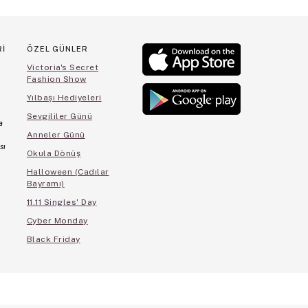
Rİ
ÖZEL GÜNLER
Victoria's Secret
Fashion Show
Yılbaşı Hediyeleri
Sevgililer Günü
a
Anneler Günü
sı
Okula Dönüş
Halloween (Cadılar
Bayramı)
11.11 Singles' Day
Cyber Monday
Black Friday