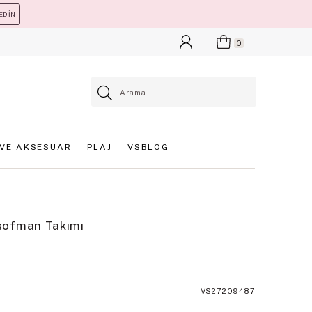
EDİN
0
VE AKSESUAR
PLAJ
VSBLOG
şofman Takımı
VS27209487