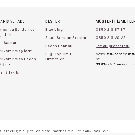
PARİŞ VE İADE
DESTEK
MÜŞTERİ HİZMETLE
mpanya Şartları ve
Bize Ulaşın
0850 216 87 87
ulları
Sıkça Sorulan Sorular
0850 216 VS VS
e Şartları
Beden Rehberi
[email protected]
liksiz Kolay İade
Bilgi Toplumu
Resmi tatiller hariç haft
eliksiz Kolay Beden
Hizmetleri
içi
ğişimi
09:00 - 18:00 saatleri ara
ariş Takibi
aracılığıyla işletilen ticari markasıdır. Her hakkı saklıdır.