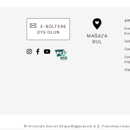
Sİ
E-BÜLTENE
Ka
ÜYE OLUN
Koş
MAĞAZA
BUL
İad
Üye
Üy
De
Sip
© Victoria's Secret Shaya Mağazacılık A.Ş. Franchise lisansı 