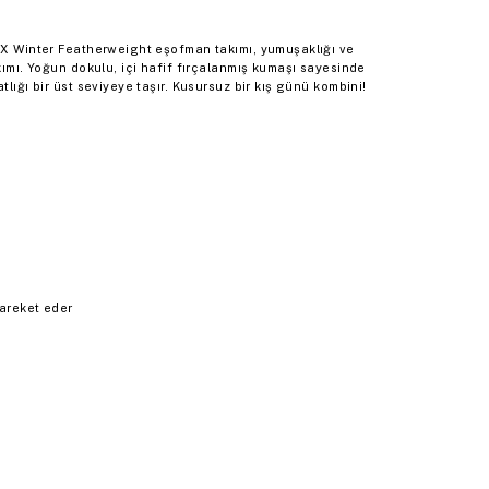
VSX Winter Featherweight eşofman takımı, yumuşaklığı ve
akımı. Yoğun dokulu, içi hafif fırçalanmış kumaşı sayesinde
tlığı bir üst seviyeye taşır. Kusursuz bir kış günü kombini!
hareket eder