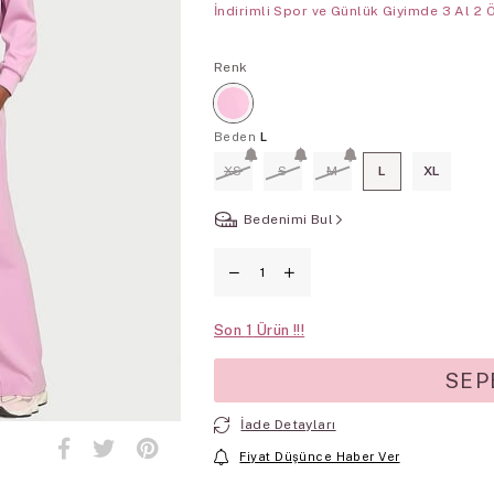
İndirimli Spor ve Günlük Giyimde 3 Al 2 
Renk
Beden
L
XS
S
M
L
XL
Bedenimi Bul
Son
1
İade Detayları
Fiyat Düşünce Haber Ver