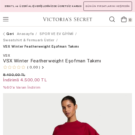
3500 TL ve ÜZERİ ALIŞVERİŞLERİNİZDE ÜCRETSİZ KARGO!
GÜNÜN FIRSATLARINI KEŞFEDİN
0
Anasayfa
SPOR VE EV GİYİMİ
Sweatshirt & Fermuarlı Üstler
VSX Winter Featherweight Eşofman Takımı
VSX
VSX Winter Featherweight Eşofman Takımı
0,00
8.400,00 TL
İndirimli
4.500,00 TL
%60'a Varan İndirim