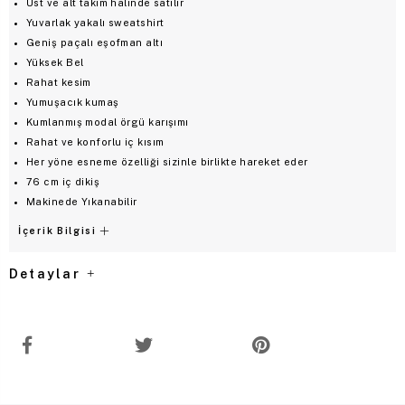
Üst ve alt takım halinde satılır
Yuvarlak yakalı sweatshirt
Geniş paçalı eşofman altı
Yüksek Bel
Rahat kesim
Yumuşacık kumaş
Kumlanmış modal örgü karışımı
Rahat ve konforlu iç kısım
Her yöne esneme özelliği sizinle birlikte hareket eder
76 cm iç dikiş
Makinede Yıkanabilir
İçerik Bilgisi
Detaylar