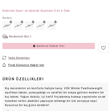
İndirimli Spor ve Günlük Giyimde 3 Al 2 Öde
Beden
XS
S
M
L
XL
Bedenimi Bul
Gelince Haber Ver
İade Detayları
Fiyat Düşünce Haber Ver
ÜRÜN ÖZELLIKLERI
Kış mevsiminin en konforlu haliyle tanış. VSX Winter Featherweight
eşofman takımı, yumuşaklığı ve zarafeti bir araya getiren modern bir
kış takımı. Yoğun dokulu, içi hafif fırçalanmış kumaşı sayesinde sıcak
tutarken nefes alabilen yapısıyla rahatlığı bir üst seviyeye taşır.
Kusursuz bir kış günü kombini!