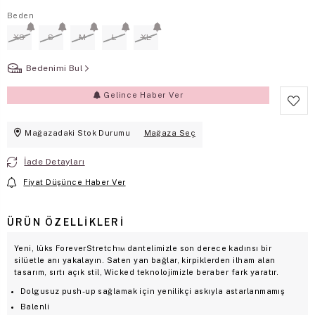
Beden
XS
S
M
L
XL
Bedenimi Bul
Gelince Haber Ver
Mağazadaki Stok Durumu
Mağaza Seç
İade Detayları
Fiyat Düşünce Haber Ver
ÜRÜN ÖZELLIKLERI
Yeni, lüks ForeverStretch™ dantelimizle son derece kadınsı bir
silüetle anı yakalayın. Saten yan bağlar, kirpiklerden ilham alan
tasarım, sırtı açık stil, Wicked teknolojimizle beraber fark yaratır.
Dolgusuz push-up sağlamak için yenilikçi askıyla astarlanmamış
Balenli