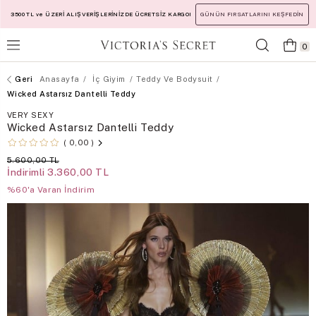
3500 TL ve ÜZERİ ALIŞVERİŞLERİNİZDE ÜCRETSİZ KARGO!
GÜNÜN FIRSATLARINI KEŞFEDİN
0
Anasayfa
İç Giyim
Teddy Ve Bodysuit
Wicked Astarsız Dantelli Teddy
VERY SEXY
Wicked Astarsız Dantelli Teddy
0,00
5.600,00 TL
İndirimli
3.360,00 TL
%60'a Varan İndirim