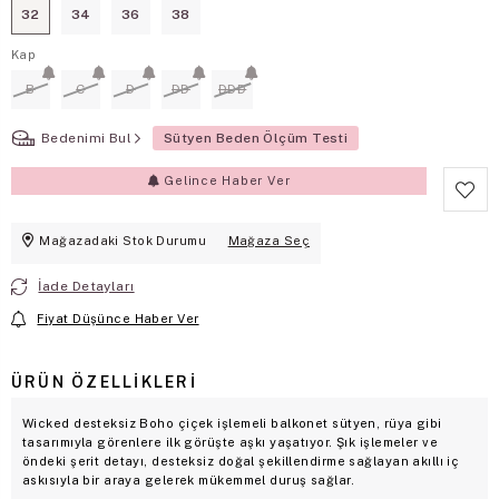
32
34
36
38
Kap
B
C
D
DD
DDD
Bedenimi Bul
Sütyen Beden Ölçüm Testi
Gelince Haber Ver
Mağazadaki Stok Durumu
Mağaza Seç
İade Detayları
Fiyat Düşünce Haber Ver
ÜRÜN ÖZELLIKLERI
Wicked desteksiz Boho çiçek işlemeli balkonet sütyen, rüya gibi
tasarımıyla görenlere ilk görüşte aşkı yaşatıyor. Şık işlemeler ve
öndeki şerit detayı, desteksiz doğal şekillendirme sağlayan akıllı iç
askısıyla bir araya gelerek mükemmel duruş sağlar.