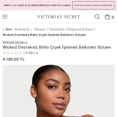
3500 TL ve ÜZERİ ALIŞVERİŞLERİNİZDE ÜCRETSİZ KARGO!
GÜNÜN FIRSATLARINI KEŞFEDİN
0
Anasayfa
Sütyen
Desteksiz / Dolgusuz Sütyen
Wicked Desteksiz Boho Çiçek İşlemeli Balkonet Sütyen
DREAM ANGELS
Wicked Desteksiz Boho Çiçek İşlemeli Balkonet Sütyen
0,00
4.100,00 TL