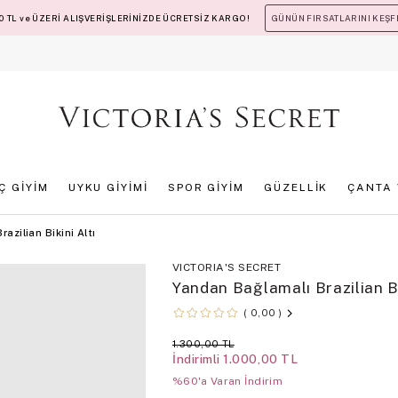
 TL ve ÜZERİ ALIŞVERİŞLERİNİZDE ÜCRETSİZ KARGO!
GÜNÜN FIRSATLARINI KEŞF
İÇ GİYİM
UYKU GİYİMİ
SPOR GİYİM
GÜZELLİK
ÇANTA 
azilian Bikini Altı
VICTORIA'S SECRET
Yandan Bağlamalı Brazilian Bi
0,00
1.300,00 TL
İndirimli
1.000,00 TL
%60'a Varan İndirim