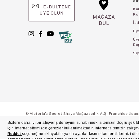
Sİ
E-BÜLTENE
Ka
ÜYE OLUN
Koş
MAĞAZA
BUL
İad
Üye
Üy
De
Sip
© Victoria's Secret Shaya Mağazacılık A.Ş. Franchise lisansı 
Ön Bilgilendirme
Süreç Bazlı Müşteri Aydınlatma Metni
Mesafeli Satı