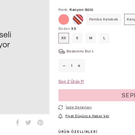
Renk
Kanyon Gülü
Pembe Kelebek
Kan
Beden
XS
XS
S
M
L
Bedenimi Bul
Son
2
İade Detayları
Fiyat Düşünce Haber Ver
ÜRÜN ÖZELLIKLERI