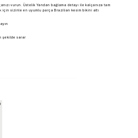
mganızı vurun. Üstelik Yandan bağlama detayı ile kalçanıza tam
k için sizinle en uyumlu parça Brazilian kesim bikini altı
layın
m şekilde sarar