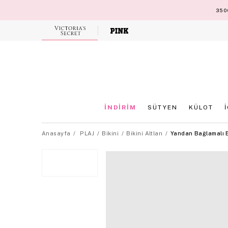
3500
Victoria's
Secret
İNDİRİM
SÜTYEN
KÜLOT
Anasayfa
PLAJ
Bikini
Bikini Altları
Yandan Bağlamalı Br