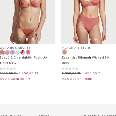
VICTORIA'S SECRET
VICTORIA'S SECRET
Büzgülü Çıkarılabilir Push-Up
Essential Ribanalı Wicked Bikini
Bikini Üstü
Üstü
★
★
★
★
★
★
★
★
★
★
2.150,00 TL
1.450,00 TL
2.350,00 TL
1.450,00 TL
%60'a Varan İndirim
%60'a Varan İndirim