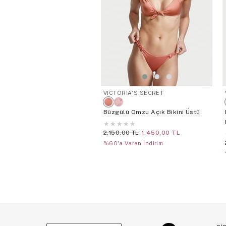
VICTORIA'S SECRET
Büzgülü Omzu Açık Bikini Üstü
★
★
★
★
★
2.150,00 TL
1.450,00 TL
%60'a Varan İndirim