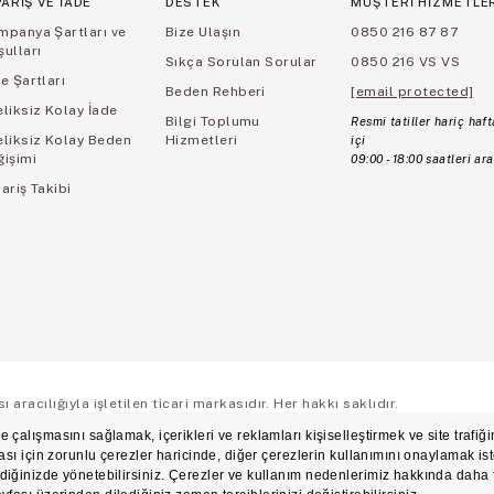
PARİŞ VE İADE
DESTEK
MÜŞTERİ HİZMETLE
mpanya Şartları ve
Bize Ulaşın
0850 216 87 87
ulları
Sıkça Sorulan Sorular
0850 216 VS VS
e Şartları
Beden Rehberi
[email protected]
liksiz Kolay İade
Bilgi Toplumu
Resmi tatiller hariç haft
eliksiz Kolay Beden
Hizmetleri
içi
ğişimi
09:00 - 18:00 saatleri ara
ariş Takibi
aracılığıyla işletilen ticari markasıdır. Her hakkı saklıdır.
ş Sözleşmesi
Üyelik ve Gizlilik Sözleşmesi
İşlem Rehberi
Çerez Politikası
Çerez Ter