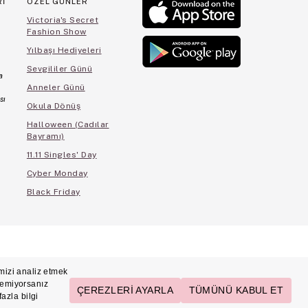
Rİ
ÖZEL GÜNLER
Victoria's Secret
Fashion Show
Yılbaşı Hediyeleri
Sevgililer Günü
a
Anneler Günü
sı
Okula Dönüş
Halloween (Cadılar
Bayramı)
11.11 Singles' Day
Cyber Monday
Black Friday
cihleri