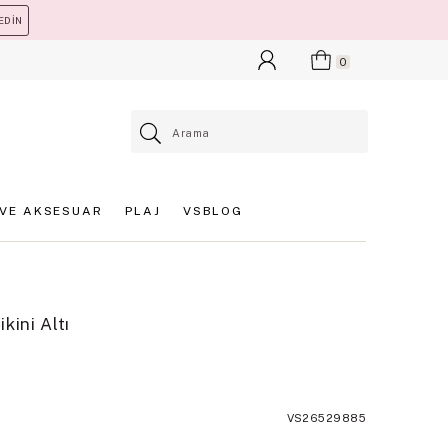
EDİN
0
VE AKSESUAR
PLAJ
VSBLOG
kini Altı
VS26529885