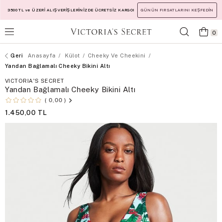
3500 TL ve ÜZERİ ALIŞVERİŞLERİNİZDE ÜCRETSİZ KARGO!
GÜNÜN FIRSATLARINI KEŞFEDİN
0
Anasayfa
Külot
Cheeky Ve Cheekini
Yandan Bağlamalı Cheeky Bikini Altı
VICTORIA'S SECRET
Yandan Bağlamalı Cheeky Bikini Altı
0,00
1.450,00 TL