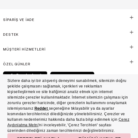
SİPARİŞ VE İADE
DESTEK
MÜŞTERİ HİZMETLERİ
ÖZEL GÜNLER
© Victoria's Secret Shaya Mağazacılık A.Ş. Franchise lisansı aracılığıyla işletilen ticari
markasıdır. Her hakkı saklıdır.
Ön Bilgilendirme
Süreç Bazlı Müşteri Aydınlatma Metni
Mesafeli Satış Sözleşmesi
Üyelik ve Gizlilik Sözleşmesi
İşlem Rehberi
Çerez Politikası
Çerez Tercihleri