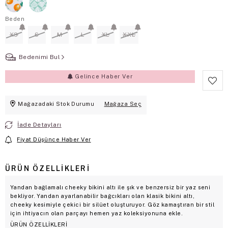
Beden
XS
S
M
L
XL
XXL
Bedenimi Bul
Gelince Haber Ver
Mağazadaki Stok Durumu
Mağaza Seç
İade Detayları
Fiyat Düşünce Haber Ver
ÜRÜN ÖZELLIKLERI
Yandan bağlamalı cheeky bikini altı ile şık ve benzersiz bir yaz seni
bekliyor. Yandan ayarlanabilir bağcıkları olan klasik bikini altı,
cheeky kesimiyle çekici bir silüet oluşturuyor. Göz kamaştıran bir stil
için ihtiyacın olan parçayı hemen yaz koleksiyonuna ekle.
ÜRÜN ÖZELLİKLERİ