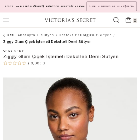
3500 TL ve ÜZERİ ALIŞVERİŞLERİNİZDE ÜCRETSİZ KARGO!
GÜNÜN FIRSATLARINI KEŞFEDİN
0
Anasayfa
Sütyen
Desteksiz / Dolgusuz Sütyen
Ziggy Glam Çiçek İşlemeli Dekolteli Demi Sütyen
VERY SEXY
Ziggy Glam Çiçek İşlemeli Dekolteli Demi Sütyen
0,00