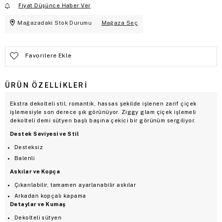
Fiyat Düşünce Haber Ver
Mağazadaki Stok Durumu
Mağaza Seç
Favorilere Ekle
ÜRÜN ÖZELLIKLERI
Ekstra dekolteli stil, romantik, hassas şekilde işlenen zarif çiçek
işlemesiyle son derece şık görünüyor. Ziggy glam çiçek işlemeli
dekolteli demi sütyen başlı başına çekici bir görünüm sergiliyor.
Destek Seviyesi ve Stil
Desteksiz
Balenli
Askılar ve Kopça
Çıkarılabilir, tamamen ayarlanabilir askılar
Arkadan kopçalı kapama
Detaylar ve Kumaş
Dekolteli sütyen