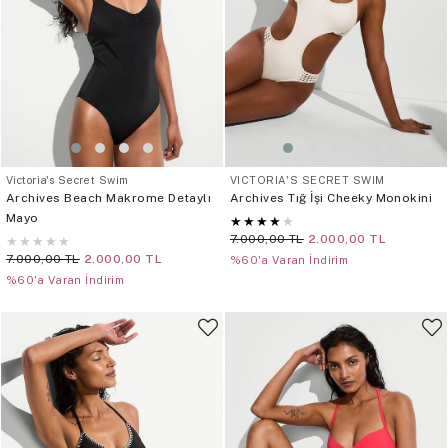
Victoria's Secret Swim
VICTORIA'S SECRET SWIM
Archives Beach Makrome Detaylı
Archives Tığ İşi Cheeky Monokini
Mayo
★
★
★
★
★
7.000,00 TL
2.000,00 TL
★
★
★
★
★
7.000,00 TL
2.000,00 TL
%60'a Varan İndirim
%60'a Varan İndirim