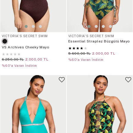
VICTORIA'S SECRET SWIM
VICTORIA'S SECRET SWIM
Essential Straplez Büzgülü Mayo
VS Archives Cheeky Mayo
★
★
★
★
★
5.600,00 TL
2.000,00 TL
★
★
★
★
★
6.250,00 TL
2.000,00 TL
%60'a Varan İndirim
%60'a Varan İndirim