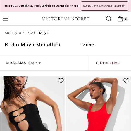
3500 TL ve ÜZERİ ALIŞVERİŞLERİNİZDE ÜCRETSİZ KARGO!
GÜNÜN FIRSATLARINI KEŞFEDİN
0
Anasayfa
PLAJ
Mayo
Kadın Mayo Modelleri
32 Ürün
SIRALAMA
FILTRELEME
Seçiniz