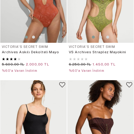
VICTORIA'S SECRET SWIM
VICTORIA'S SECRET SWIM
Archives Askılı Dekolteli Mayo
VS Archives Straplez Mayokini
★
★
★
★
★
★
★
★
★
★
5.600,00 TL
2.000,00 TL
6.250,00 TL
1.450,00 TL
%60'a Varan İndirim
%60'a Varan İndirim