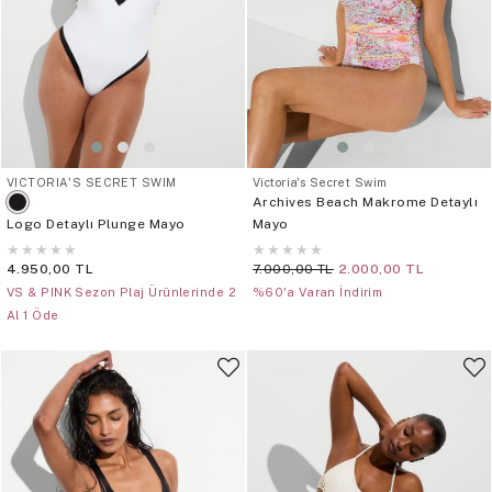
VICTORIA'S SECRET SWIM
Victoria's Secret Swim
Archives Beach Makrome Detaylı
Logo Detaylı Plunge Mayo
Mayo
★
★
★
★
★
★
★
★
★
★
4.950,00 TL
7.000,00 TL
2.000,00 TL
VS & PINK Sezon Plaj Ürünlerinde 2
%60'a Varan İndirim
Al 1 Öde