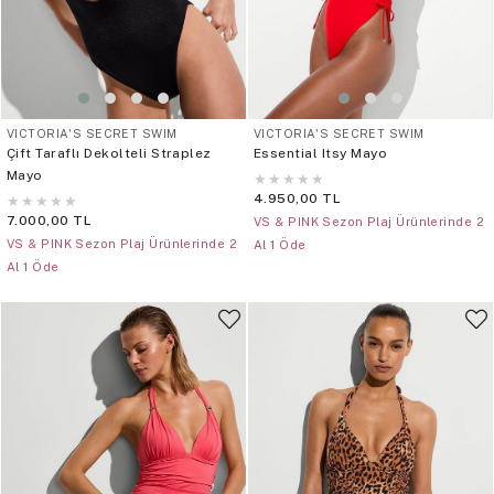
VICTORIA'S SECRET SWIM
VICTORIA'S SECRET SWIM
Çift Taraflı Dekolteli Straplez
Essential Itsy Mayo
Mayo
★
★
★
★
★
4.950,00 TL
★
★
★
★
★
7.000,00 TL
VS & PINK Sezon Plaj Ürünlerinde 2
VS & PINK Sezon Plaj Ürünlerinde 2
Al 1 Öde
Al 1 Öde