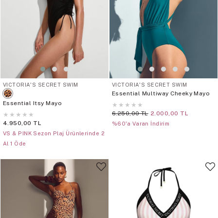
VICTORIA'S SECRET SWIM
VICTORIA'S SECRET SWIM
Essential Multiway Cheeky Mayo
Essential Itsy Mayo
★
★
★
★
★
6.250,00 TL
2.000,00 TL
★
★
★
★
★
4.950,00 TL
%60'a Varan İndirim
VS & PINK Sezon Plaj Ürünlerinde 2
Al 1 Öde