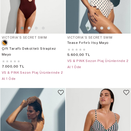
VICTORIA'S SECRET SWIM
VICTORIA'S SECRET SWIM
Tease Fırfırlı Itsy Mayo
Çift Taraflı Dekolteli Straplez
★
★
★
★
★
Mayo
5.600,00 TL
★
★
★
★
★
VS & PINK Sezon Plaj Ürünlerinde 2
7.000,00 TL
Al 1 Öde
VS & PINK Sezon Plaj Ürünlerinde 2
Al 1 Öde