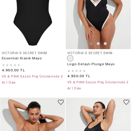
VICTORIA'S SECRET SWIM
VICTORIA'S SECRET SWIM
Essential Klasik Mayo
Logo Detaylı Plunge Mayo
★
★
★
★
★
4.950,00 TL
★
★
★
★
★
4.950,00 TL
VS & PINK Sezon Plaj Ürünlerinde 2
VS & PINK Sezon Plaj Ürünlerinde 2
Al 1 Öde
Al 1 Öde