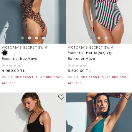
VICTORIA'S SECRET SWIM
VICTORIA'S SECRET SWIM
Essential Heritage Çizgili
Essential Itsy Mayo
Balkonet Mayo
★
★
★
★
★
★
★
★
★
★
4.950,00 TL
5.600,00 TL
VS & PINK Sezon Plaj Ürünlerinde 2
VS & PINK Sezon Plaj Ürünlerinde 2
Al 1 Öde
Al 1 Öde