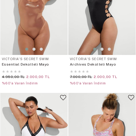
VICTORIA'S SECRET SWIM
VICTORIA'S SECRET SWIM
Essential Dekolteli Mayo
Archives Dekolteli Mayo
★
★
★
★
★
★
★
★
★
★
4.950,00 TL
2.000,00 TL
7.000,00 TL
2.000,00 TL
%60'a Varan İndirim
%60'a Varan İndirim