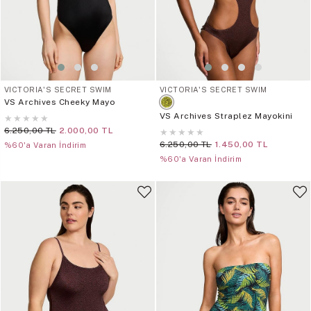
VICTORIA'S SECRET SWIM
VICTORIA'S SECRET SWIM
VS Archives Cheeky Mayo
VS Archives Straplez Mayokini
★
★
★
★
★
6.250,00 TL
2.000,00 TL
★
★
★
★
★
6.250,00 TL
1.450,00 TL
%60'a Varan İndirim
%60'a Varan İndirim