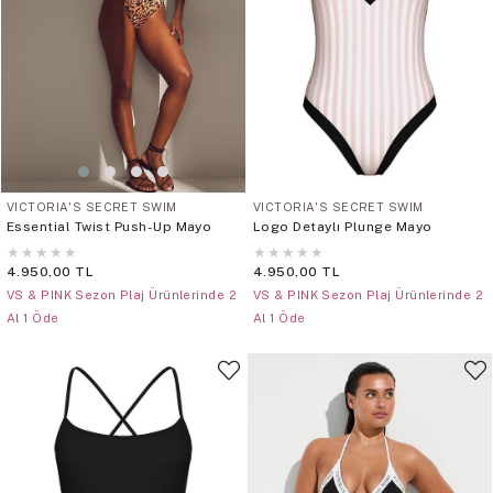
VICTORIA'S SECRET SWIM
VICTORIA'S SECRET SWIM
Essential Twist Push-Up Mayo
Logo Detaylı Plunge Mayo
★
★
★
★
★
★
★
★
★
★
4.950,00 TL
4.950,00 TL
VS & PINK Sezon Plaj Ürünlerinde 2
VS & PINK Sezon Plaj Ürünlerinde 2
Al 1 Öde
Al 1 Öde