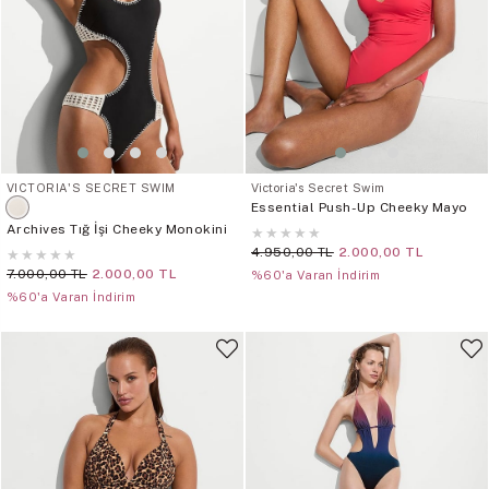
VICTORIA'S SECRET SWIM
Victoria's Secret Swim
Essential Push-Up Cheeky Mayo
Archives Tığ İşi Cheeky Monokini
★
★
★
★
★
4.950,00 TL
2.000,00 TL
★
★
★
★
★
7.000,00 TL
2.000,00 TL
%60'a Varan İndirim
%60'a Varan İndirim