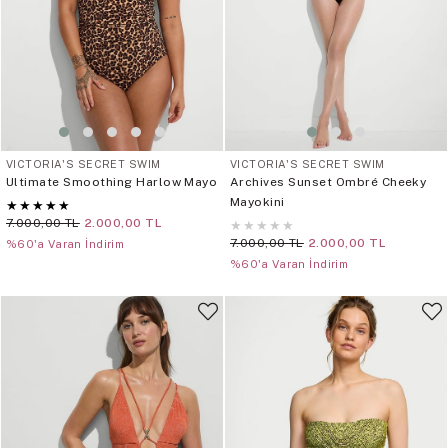
VICTORIA'S SECRET SWIM
VICTORIA'S SECRET SWIM
Ultimate Smoothing Harlow Mayo
Archives Sunset Ombré Cheeky
Mayokini
★
★
★
★
★
7.000,00 TL
2.000,00 TL
★
★
★
★
★
7.000,00 TL
2.000,00 TL
%60'a Varan İndirim
%60'a Varan İndirim