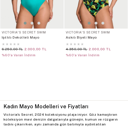
VICTORIA'S SECRET SWIM
VICTORIA'S SECRET SWIM
Işıltılı Dekolteli Mayo
Askılı Biyeli Mayo
★
★
★
★
★
★
★
★
★
★
6.250,00 TL
2.000,00 TL
4.350,00 TL
2.000,00 TL
%60'a Varan İndirim
%60'a Varan İndirim
Kadın Mayo Modelleri ve Fiyatları
Victoria's Secret, 2024 koleksiyonu plaja iniyor. Göz kamaştıran
koleksiyon mavi denizin dalgalarıyla güneşin, kumun ve rüzgarın
tadını çıkarırken, aynı zamanda gün batımıyla aydınlatılan