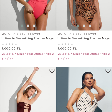
VICTORIA'S SECRET SWIM
VICTORIA'S SECRET SWIM
Ultimate Smoothing Harlow Mayo
Ultimate Smoothing Harlow Mayo
★
★
★
★
★
★
★
★
★
★
7.000,00 TL
7.000,00 TL
VS & PINK Sezon Plaj Ürünlerinde 2
VS & PINK Sezon Plaj Ürünlerinde 2
Al 1 Öde
Al 1 Öde