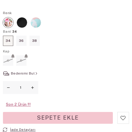
Renk
Bant
34
34
36
38
Kap
C
D
Bedenimi Bul
Son
2
İade Detayları