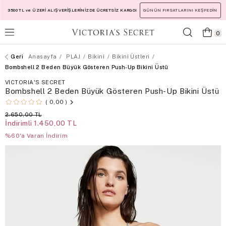
3500 TL ve ÜZERİ ALIŞVERİŞLERİNİZDE ÜCRETSİZ KARGO!
GÜNÜN FIRSATLARINI KEŞFEDİN
0
Anasayfa
PLAJ
Bikini
Bikini Üstleri
Bombshell 2 Beden Büyük Gösteren Push-Up Bikini Üstü
VICTORIA'S SECRET
Bombshell 2 Beden Büyük Gösteren Push-Up Bikini Üstü
0,00
2.650,00 TL
İndirimli
1.450,00 TL
%60'a Varan İndirim