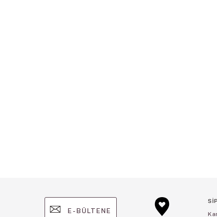
Sİ
E-BÜLTENE
Ka