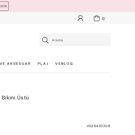
EDİN
0
VE AKSESUAR
PLAJ
VSBLOG
 Bikini Üstü
VS26433308