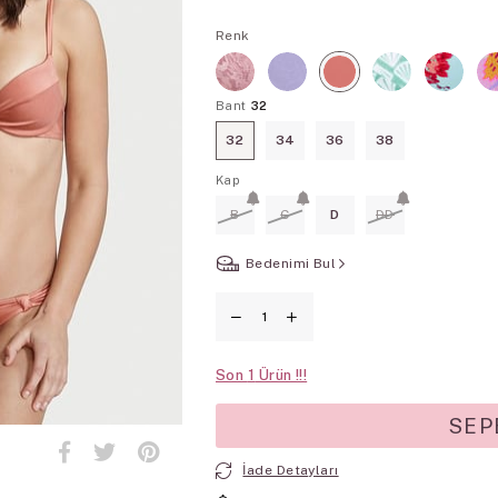
Renk
Bant
32
32
34
36
38
Kap
B
C
D
DD
Bedenimi Bul
Son
1
İade Detayları