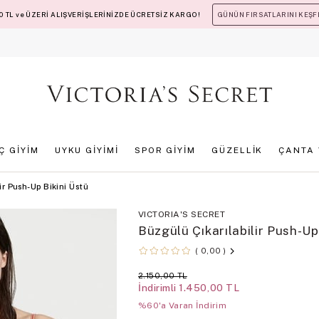
 TL ve ÜZERİ ALIŞVERİŞLERİNİZDE ÜCRETSİZ KARGO!
GÜNÜN FIRSATLARINI KEŞF
İÇ GİYİM
UYKU GİYİMİ
SPOR GİYİM
GÜZELLİK
ÇANTA 
ir Push-Up Bikini Üstü
VICTORIA'S SECRET
Büzgülü Çıkarılabilir Push-Up
0,00
2.150,00 TL
İndirimli
1.450,00 TL
%60'a Varan İndirim