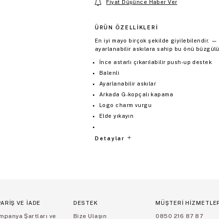
Fiyat Düşünce Haber Ver
ÜRÜN ÖZELLIKLERI
En iyi mayo birçok şekilde giyilebilendir. 
ayarlanabilir askılara sahip bu önü büzgülü 
İnce astarlı çıkarılabilir push-up destek
Balenli
Ayarlanabilir askılar
Arkada G-kopçalı kapama
Logo charm vurgu
Elde yıkayın
Detaylar
PARİŞ VE İADE
DESTEK
MÜŞTERİ HİZMETLE
mpanya Şartları ve
Bize Ulaşın
0850 216 87 87