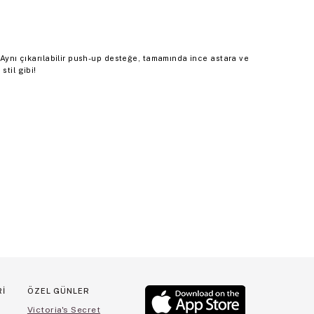
— Aynı çıkarılabilir push-up desteğe, tamamında ince astara ve
stil gibi!
Rİ
ÖZEL GÜNLER
Victoria's Secret