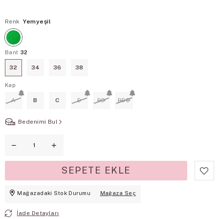
Renk
Yemyeşil
Bant
32
32
34
36
38
Kap
A
B
C
D
DD
DDD
Bedenimi Bul
Mağazadaki Stok Durumu
Mağaza Seç
İade Detayları