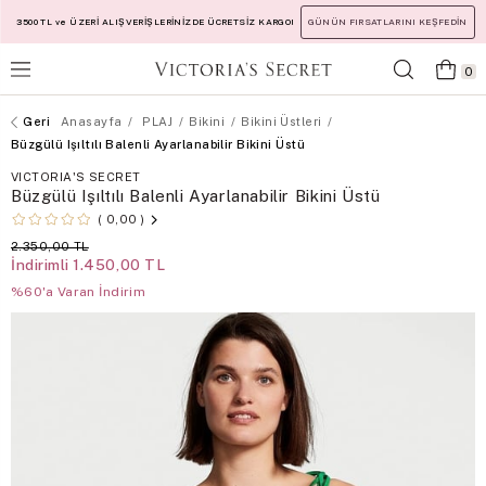
3500 TL ve ÜZERİ ALIŞVERİŞLERİNİZDE ÜCRETSİZ KARGO!
GÜNÜN FIRSATLARINI KEŞFEDİN
0
Anasayfa
PLAJ
Bikini
Bikini Üstleri
Büzgülü Işıltılı Balenli Ayarlanabilir Bikini Üstü
VICTORIA'S SECRET
Büzgülü Işıltılı Balenli Ayarlanabilir Bikini Üstü
0,00
2.350,00 TL
İndirimli
1.450,00 TL
%60'a Varan İndirim