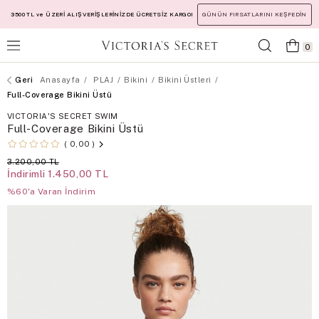
3500 TL ve ÜZERİ ALIŞVERİŞLERİNİZDE ÜCRETSİZ KARGO!
GÜNÜN FIRSATLARINI KEŞFEDİN
0
Anasayfa
PLAJ
Bikini
Bikini Üstleri
Full-Coverage Bikini Üstü
VICTORIA'S SECRET SWIM
Full-Coverage Bikini Üstü
0,00
3.200,00 TL
İndirimli
1.450,00 TL
%60'a Varan İndirim