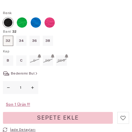
Renk
Bant
32
32
34
36
38
Kap
B
C
D
DD
DDD
Bedenimi Bul
Son
1
İade Detayları