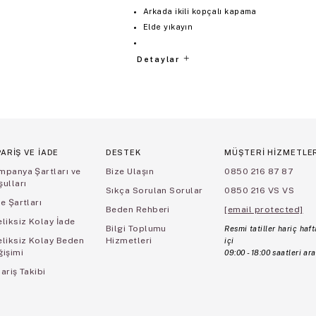
Arkada ikili kopçalı kapama
Elde yıkayın
Detaylar
PARİŞ VE İADE
DESTEK
MÜŞTERİ HİZMETLE
mpanya Şartları ve
Bize Ulaşın
0850 216 87 87
ulları
Sıkça Sorulan Sorular
0850 216 VS VS
e Şartları
Beden Rehberi
[email protected]
liksiz Kolay İade
Bilgi Toplumu
Resmi tatiller hariç haft
eliksiz Kolay Beden
Hizmetleri
içi
ğişimi
09:00 - 18:00 saatleri ara
ariş Takibi