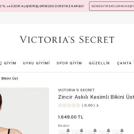
 TL ve ÜZERİ ALIŞVERİŞLERİNİZDE ÜCRETSİZ KARGO!
GÜNÜN FIRSATLARINI KEŞF
İÇ GİYİM
UYKU GİYİMİ
SPOR GİYİM
GÜZELLİK
ÇANTA 
i Bikini Üst
VICTORIA'S SECRET
Zincir Askılı Kesimli Bikini Üs
0,00
1.649,00 TL
Beden