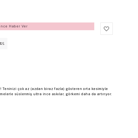
ince Haber Ver
eç
u! Teninizi çok az (azdan biraz fazla) gösteren orta kesimiyle
emelerle süslenmiş ultra ince askılar, görkemi daha da artırıyor.