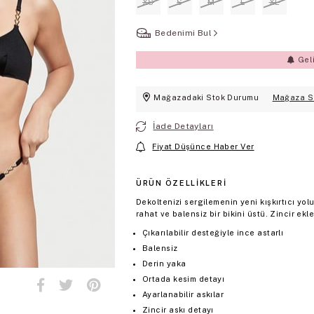
XS
S
M
L
XL
Bedenimi Bul
Gel
Mağazadaki Stok Durumu
Mağaza S
İade Detayları
Fiyat Düşünce Haber Ver
ÜRÜN ÖZELLIKLERI
Dekoltenizi sergilemenin yeni kışkırtıcı yol
rahat ve balensiz bir bikini üstü. Zincir ekl
Çıkarılabilir desteğiyle ince astarlı
Balensiz
Derin yaka
Ortada kesim detayı
Ayarlanabilir askılar
Zincir askı detayı