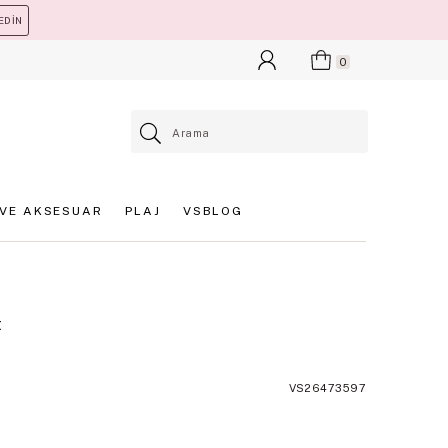
EDİN
0
VE AKSESUAR
PLAJ
VSBLOG
t
VS26473597