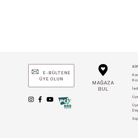
Sİ
E-BÜLTENE
Ka
ÜYE OLUN
Koş
MAĞAZA
BUL
İad
Üye
Üy
De
Sip