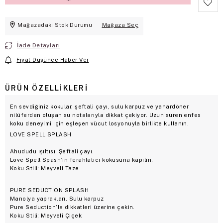
Mağazadaki Stok Durumu
Mağaza Seç
İade Detayları
Fiyat Düşünce Haber Ver
ÜRÜN ÖZELLIKLERI
En sevdiğiniz kokular, şeftali çayı, sulu karpuz ve yanardöner
nilüferden oluşan su notalarıyla dikkat çekiyor. Uzun süren enfes
koku deneyimi için eşleşen vücut losyonuyla birlikte kullanın.
LOVE SPELL SPLASH
Ahududu ışıltısı. Şeftali çayı.
Love Spell Spash’in ferahlatıcı kokusuna kapılın.
Koku Stili: Meyveli Taze
PURE SEDUCTION SPLASH
Manolya yaprakları. Sulu karpuz
Pure Seduction’la dikkatleri üzerine çekin.
Koku Stili: Meyveli Çiçek