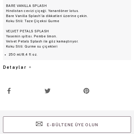
BARE VANILLA SPLASH
Hindistan cevizi çiçeği. Yanardöner lotus.
Bare Vanilla Splash’la dikkatleri üzerine çekin.
Koku Stili: Taze Çiçeksi Gurme
VELVET PETALS SPLASH
Yasemin ışıltısı. Pembe limon.
Velvet Petals Splash ile göz kamaştırıyor.
Koku Stili: Gurme su çiçekleri
250 ml/8,4 fl oz.
Detaylar
E-BÜLTENE ÜYE OLUN