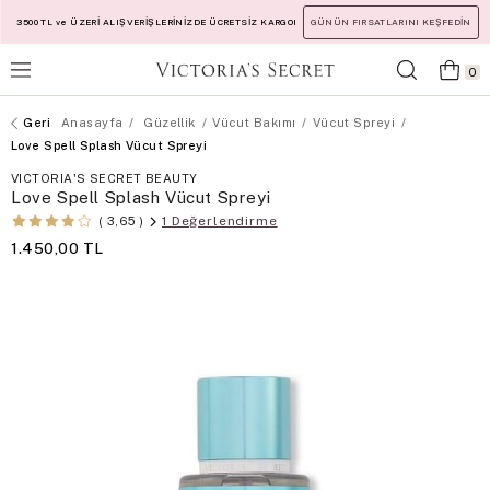
3500 TL ve ÜZERİ ALIŞVERİŞLERİNİZDE ÜCRETSİZ KARGO!
GÜNÜN FIRSATLARINI KEŞFEDİN
0
Anasayfa
Güzellik
Vücut Bakımı
Vücut Spreyi
Love Spell Splash Vücut Spreyi
VICTORIA'S SECRET BEAUTY
Love Spell Splash Vücut Spreyi
1 Değerlendirme
3,65
1.450,00 TL