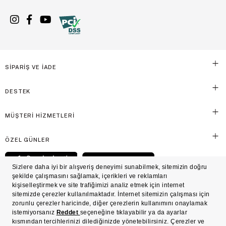
SİPARİŞ VE İADE
DESTEK
MÜŞTERİ HİZMETLERİ
ÖZEL GÜNLER
© Victoria's Secret Shaya Mağazacılık A.Ş. Franchise lisansı aracılığıyla işletilen ticari
markasıdır. Her hakkı saklıdır.
Ön Bilgilendirme
Süreç Bazlı Müşteri Aydınlatma Metni