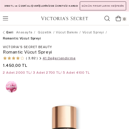
3500 TL ve ÜZERİ ALIŞVERİŞLERİNİZDE ÜCRETSİZ KARGO!
GÜNÜN FIRSATLARINI KEŞFEDİN
0
Anasayfa
Güzellik
Vücut Bakımı
Vücut Spreyi
Romantic Vücut Spreyi
VICTORIA'S SECRET BEAUTY
Romantic Vücut Spreyi
41 Değerlendirme
3,82
1.450,00 TL
2 Adet 2000 TL/ 3 Adet 2700 TL/ 5 Adet 4100 TL