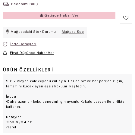
Bedenimi Bul
Gelince Haber Ver
Mağazadaki Stok Durumu
Mağaza Seç
İade Detayları
Fiyat Düşünce Haber Ver
ÜRÜN ÖZELLIKLERI
Sizi kutlayan koleksiyonu kutlayın. Her anınız ve her parçanız için,
tamamını kucaklayan eşsiz kokuları keşfedin.
İpucu
•Daha uzun bir koku deneyimi için uyumlu Kokulu Losyon ile birlikte
kullanın.
Detaylar
•250 ml/8.4 oz.
•Yerel