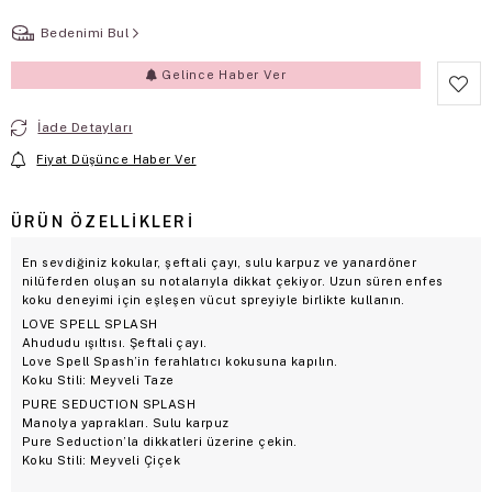
Bedenimi Bul
Gelince Haber Ver
İade Detayları
Fiyat Düşünce Haber Ver
ÜRÜN ÖZELLIKLERI
En sevdiğiniz kokular, şeftali çayı, sulu karpuz ve yanardöner
nilüferden oluşan su notalarıyla dikkat çekiyor. Uzun süren enfes
koku deneyimi için eşleşen vücut spreyiyle birlikte kullanın.
LOVE SPELL SPLASH
Ahududu ışıltısı. Şeftali çayı.
Love Spell Spash’in ferahlatıcı kokusuna kapılın.
Koku Stili: Meyveli Taze
PURE SEDUCTION SPLASH
Manolya yaprakları. Sulu karpuz
Pure Seduction’la dikkatleri üzerine çekin.
Koku Stili: Meyveli Çiçek