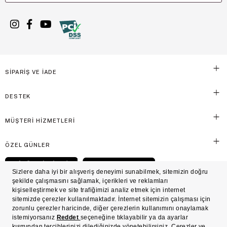
SİPARİŞ VE İADE
DESTEK
MÜŞTERİ HİZMETLERİ
ÖZEL GÜNLER
© Victoria's Secret Shaya Mağazacılık A.Ş. Franchise lisansı aracılığıyla işletilen ticari
markasıdır. Her hakkı saklıdır.
Ön Bilgilendirme
Süreç Bazlı Müşteri Aydınlatma Metni