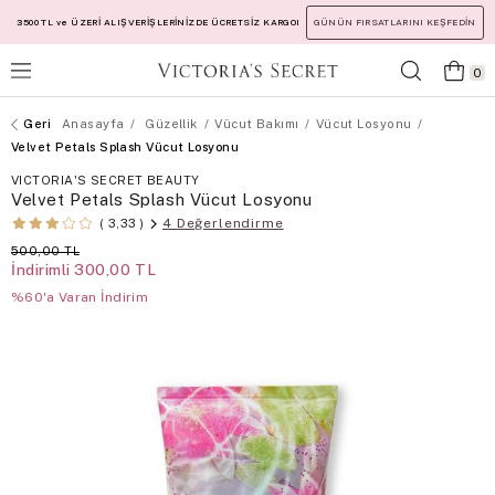
3500 TL ve ÜZERİ ALIŞVERİŞLERİNİZDE ÜCRETSİZ KARGO!
GÜNÜN FIRSATLARINI KEŞFEDİN
0
Anasayfa
Güzellik
Vücut Bakımı
Vücut Losyonu
Velvet Petals Splash Vücut Losyonu
VICTORIA'S SECRET BEAUTY
Velvet Petals Splash Vücut Losyonu
4 Değerlendirme
3,33
500,00 TL
İndirimli
300,00 TL
%60'a Varan İndirim