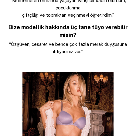
“Muhtemelen ormanda yaşayan vahşi bir kadın olurdum;
çocuklarıma
çiftçiliği ve topraktan geçinmeyi öğretirdim.”
Bize modellik hakkında üç tane tüyo verebilir
misin?
“Özgüven, cesaret ve bence çok fazla merak duygusuna
ihtiyacınız var.”