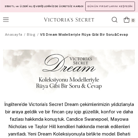
3500 TL ve ÜZERİ ALIŞVERİŞLERİNİZDE ÜCRETSİZ KARGO!
GÜNÜN FIRSATLARINI KEŞFEDİN
0
Anasayfa
Blog
VS Dream Modelleriyle Rüya Gibi Bir Soru&Cevap
İngiltere’de Victoria’s Secret Dream çekimlerimizin yıldızlarıyla
bir araya geldik ve bir fincan çay içip güzellik, konfor ve daha
fazlası hakkında konuştuk. Candice Swanepoel, Mayowa
Nicholas ve Taylor Hill kendileri hakkında merak edilenleri
yanıtladı. Yeni Dream Koleksiyonuyla birlikte model Behati