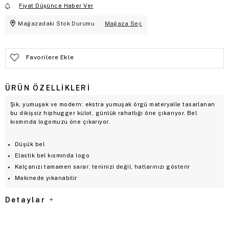
Fiyat Düşünce Haber Ver
Mağazadaki Stok Durumu
Mağaza Seç
Favorilere Ekle
ÜRÜN ÖZELLIKLERI
Şık, yumuşak ve modern: ekstra yumuşak örgü materyalle tasarlanan
bu dikişsiz hiphugger külot, günlük rahatlığı öne çıkarıyor. Bel
kısmında logomuzu öne çıkarıyor.
Düşük bel
Elastik bel kısmında logo
Kalçanızı tamamen sarar: teninizi değil, hatlarınızı gösterir
Makinede yıkanabilir
Detaylar