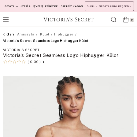
3500 TL ve ÜZERİ ALIŞVERİŞLERİNİZDE ÜCRETSİZ KARGO!
GÜNÜN FIRSATLARINI KEŞFEDİN
0
Anasayfa
Külot
Hiphugger
Victoria's Secret Seamless Logo Hiphugger Külot
VICTORIA'S SECRET
Victoria's Secret Seamless Logo Hiphugger Külot
0,00