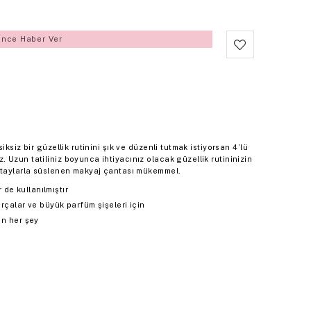
ince Haber Ver
ksiz bir güzellik rutinini şık ve düzenli tutmak istiyorsan 4’lü
Uzun tatiliniz boyunca ihtiyacınız olacak güzellik rutininizin
detaylarla süslenen makyaj çantası mükemmel.
de kullanılmıştır
fırçalar ve büyük parfüm şişeleri için
in her şey