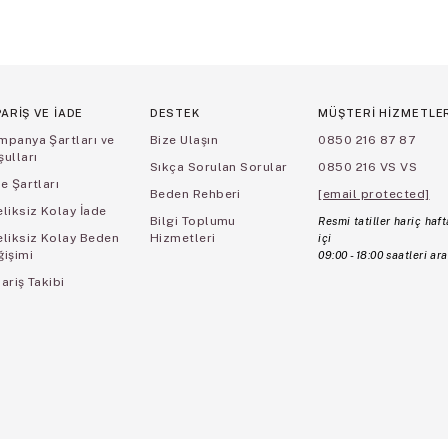
PARİŞ VE İADE
DESTEK
MÜŞTERİ HİZMETLE
mpanya Şartları ve
Bize Ulaşın
0850 216 87 87
ulları
Sıkça Sorulan Sorular
0850 216 VS VS
e Şartları
Beden Rehberi
[email protected]
liksiz Kolay İade
Bilgi Toplumu
Resmi tatiller hariç haft
eliksiz Kolay Beden
Hizmetleri
içi
ğişimi
09:00 - 18:00 saatleri ara
ariş Takibi