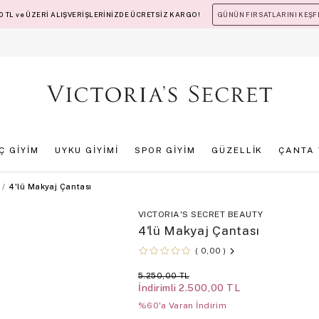
 TL ve ÜZERİ ALIŞVERİŞLERİNİZDE ÜCRETSİZ KARGO!
GÜNÜN FIRSATLARINI KEŞF
İÇ GİYİM
UYKU GİYİMİ
SPOR GİYİM
GÜZELLİK
ÇANTA 
4'lü Makyaj Çantası
VICTORIA'S SECRET BEAUTY
4'lü Makyaj Çantası
0,00
5.250,00 TL
İndirimli
2.500,00 TL
%60'a Varan İndirim