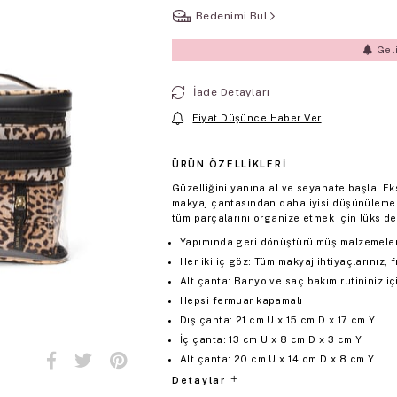
Bedenimi Bul
Gel
İade Detayları
Fiyat Düşünce Haber Ver
ÜRÜN ÖZELLIKLERI
Güzelliğini yanına al ve seyahate başla. Eksi
makyaj çantasından daha iyisi düşünülemez. 
tüm parçalarını organize etmek için lüks 
Yapımında geri dönüştürülmüş malzemeler 
Her iki iç göz: Tüm makyaj ihtiyaçlarınız, 
Alt çanta: Banyo ve saç bakım rutininiz iç
Hepsi fermuar kapamalı
Dış çanta: 21 cm U x 15 cm D x 17 cm Y
İç çanta: 13 cm U x 8 cm D x 3 cm Y
Alt çanta: 20 cm U x 14 cm D x 8 cm Y
Detaylar