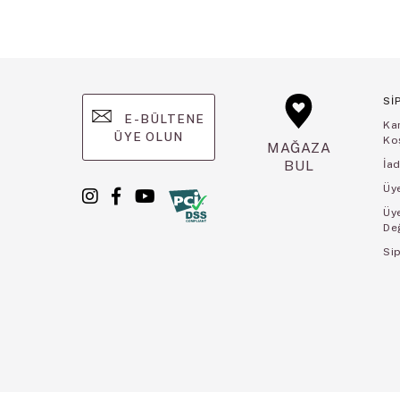
Sİ
E-BÜLTENE
Ka
ÜYE OLUN
Koş
MAĞAZA
BUL
İad
Üye
Üy
De
Sip