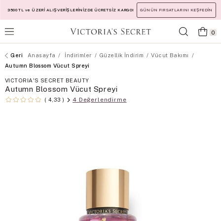
3500 TL ve ÜZERİ ALIŞVERİŞLERİNİZDE ÜCRETSİZ KARGO!
GÜNÜN FIRSATLARINI KEŞFEDİN
0
Anasayfa
İndirimler
Güzellik İndirim
Vücut Bakımı
Autumn Blossom Vücut Spreyi
VICTORIA'S SECRET BEAUTY
Autumn Blossom Vücut Spreyi
4 Değerlendirme
4,33