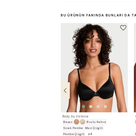
BU ÜRÜNÜN YANINDA BUNLARI DA T
Body by Victoria
Beyaz
Buzlu Kahve
Sıcak Pembe
Mavi Çizgili
4
Pembe Çizgili