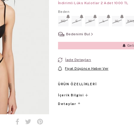
İndirimli Lüks Kulotlar 2 Adet 1000 TL
Beden
XS
S
M
L
XL
XX
Bedenimi Bul
Gel
İade Detayları
Fiyat Düşünce Haber Ver
ÜRÜN ÖZELLIKLERI
İçerik Bilgisi
Detaylar