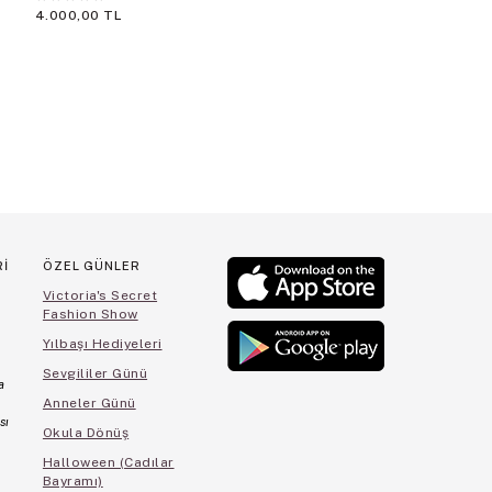
4.000,00 TL
★
★
★
★
★
3.650,00 TL
Rİ
ÖZEL GÜNLER
Victoria's Secret
Fashion Show
Yılbaşı Hediyeleri
Sevgililer Günü
a
Anneler Günü
sı
Okula Dönüş
Halloween (Cadılar
Bayramı)