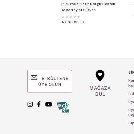
Pürüzsüz Hafif Dolgu Destekli
Toparlayıcı Sütyen
★
★
★
★
★
4.000,00 TL
Sİ
E-BÜLTENE
Ka
ÜYE OLUN
Koş
MAĞAZA
BUL
İad
Üye
Üy
De
Sip