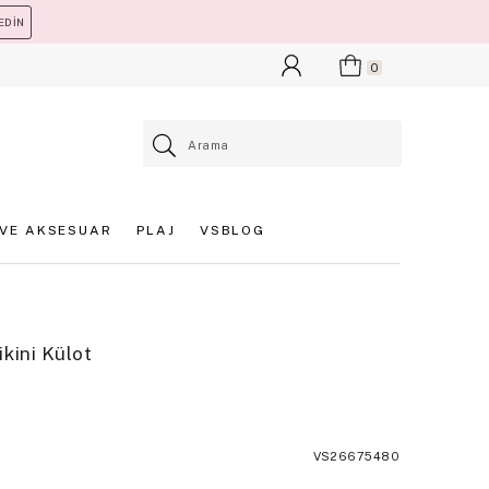
EDİN
0
VE AKSESUAR
PLAJ
VSBLOG
ikini Külot
VS26675480