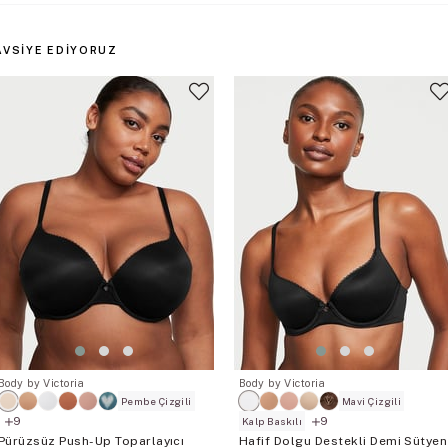
AVSIYE EDIYORUZ
Body by Victoria
Body by Victoria
Pembe Çizgili
Mavi Çizgili
9
9
Kalp Baskılı
Pürüzsüz Push-Up Toparlayıcı
Hafif Dolgu Destekli Demi Sütyen