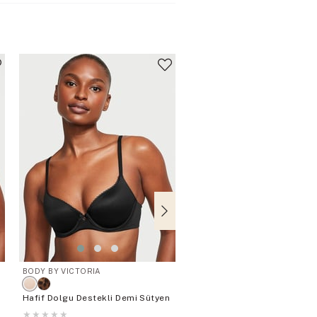
BODY BY VICTORIA
Body by Victoria
Hafif Dolgu Destekli Demi Sütyen
Invisible Lift Pürüzsüz Dol
Demi Sütyen
★
★
★
★
★