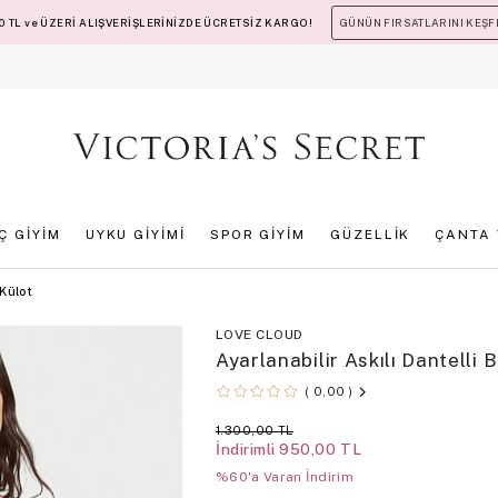
 TL ve ÜZERİ ALIŞVERİŞLERİNİZDE ÜCRETSİZ KARGO!
GÜNÜN FIRSATLARINI KEŞF
İÇ GİYİM
UYKU GİYİMİ
SPOR GİYİM
GÜZELLİK
ÇANTA 
 Külot
LOVE CLOUD
Ayarlanabilir Askılı Dantelli B
0,00
1.300,00 TL
İndirimli
950,00 TL
%60'a Varan İndirim