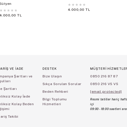
Sütyen
★
★
★
★
★
4.000,00 TL
★
★
★
★
★
4.000,00 TL
PARİŞ VE İADE
DESTEK
MÜŞTERİ HİZMETLE
mpanya Şartları ve
Bize Ulaşın
0850 216 87 87
ulları
Sıkça Sorulan Sorular
0850 216 VS VS
e Şartları
Beden Rehberi
[email protected]
liksiz Kolay İade
Bilgi Toplumu
Resmi tatiller hariç haft
eliksiz Kolay Beden
Hizmetleri
içi
ğişimi
09:00 - 18:00 saatleri ara
ariş Takibi