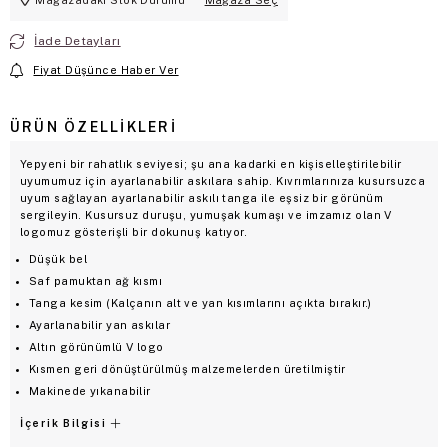
İade Detayları
Fiyat Düşünce Haber Ver
ÜRÜN ÖZELLIKLERI
Yepyeni bir rahatlık seviyesi; şu ana kadarki en kişiselleştirilebilir
uyumumuz için ayarlanabilir askılara sahip. Kıvrımlarınıza kusursuzca
uyum sağlayan ayarlanabilir askılı tanga ile eşsiz bir görünüm
sergileyin. Kusursuz duruşu, yumuşak kumaşı ve imzamız olan V
logomuz gösterişli bir dokunuş katıyor.
Düşük bel
Saf pamuktan ağ kısmı
Tanga kesim (Kalçanın alt ve yan kısımlarını açıkta bırakır.)
Ayarlanabilir yan askılar
Altın görünümlü V logo
Kısmen geri dönüştürülmüş malzemelerden üretilmiştir
Makinede yıkanabilir
İçerik Bilgisi