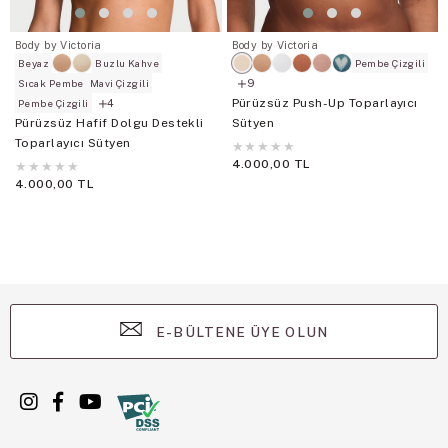
Body by Victoria
Body by Victoria
Beyaz
Buzlu Kahve
Pembe Çizgili
9
Sıcak Pembe
Mavi Çizgili
Pürüzsüz Push-Up Toparlayıcı
4
Pembe Çizgili
Pürüzsüz Hafif Dolgu Destekli
Sütyen
Toparlayıcı Sütyen
★
★
★
★
★
4.000,00 TL
★
★
★
★
★
4.000,00 TL
E-BÜLTENE ÜYE OLUN