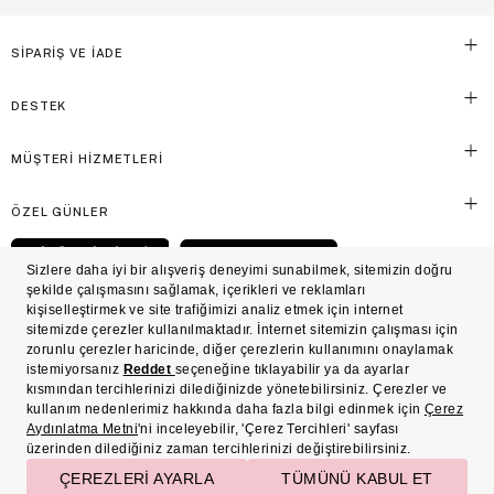
SİPARİŞ VE İADE
DESTEK
MÜŞTERİ HİZMETLERİ
ÖZEL GÜNLER
© Victoria's Secret Shaya Mağazacılık A.Ş. Franchise lisansı aracılığıyla işletilen ticari
markasıdır. Her hakkı saklıdır.
Ön Bilgilendirme
Süreç Bazlı Müşteri Aydınlatma Metni
Mesafeli Satış Sözleşmesi
Üyelik ve Gizlilik Sözleşmesi
İşlem Rehberi
Çerez Politikası
Çerez Tercihleri