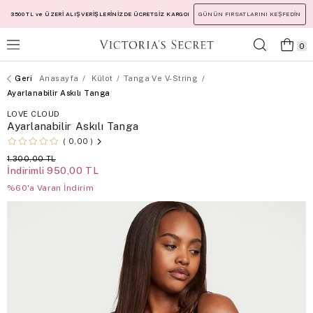
3500 TL ve ÜZERİ ALIŞVERİŞLERİNİZDE ÜCRETSİZ KARGO!
GÜNÜN FIRSATLARINI KEŞFEDİN
0
Anasayfa
Külot
Tanga Ve V-String
Ayarlanabilir Askılı Tanga
LOVE CLOUD
Ayarlanabilir Askılı Tanga
0,00
1.300,00 TL
İndirimli
950,00 TL
%60'a Varan İndirim