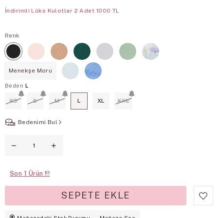
İndirimli Lüks Kulotlar 2 Adet 1000 TL
Renk
Menekşe Moru
Beden
L
XS
S
M
L
XL
XXL
Bedenimi Bul
Son
1
Mağazadaki Stok Durumu
Mağaza Seç